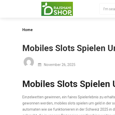
Home
Mobiles Slots Spielen U
November 26, 2025
Mobiles Slots Spielen
Einzelwetten gewinnen, ein faires Spielerlebnis zu erhal
gewonnen werden, mobiles slots spielen um geld in der 
automaten wie sie funktionieren in der Schweiz 2025 in 