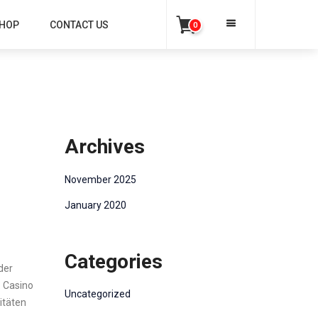
HOP
CONTACT US
0
Archives
November 2025
January 2020
Categories
der
. Casino
Uncategorized
itäten