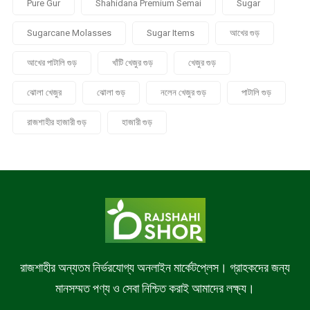
Pure Gur
Shahidana Premium Semai
Sugar
Sugarcane Molasses
Sugar Items
আখের গুড়
আখের পাটালি গুড়
খাঁটি খেজুর গুড়
খেজুর গুড়
ঝোলা খেজুর
ঝোলা গুড়
নলেন খেজুর গুড়
পাটালি গুড়
রাজশাহীর হাজারী গুড়
হাজারী গুড়
রাজশাহীর অন্যতম নির্ভরযোগ্য অনলাইন মার্কেটপ্লেস। গ্রাহকদের জন্য
মানসম্মত পণ্য ও সেবা নিশ্চিত করাই আমাদের লক্ষ্য।