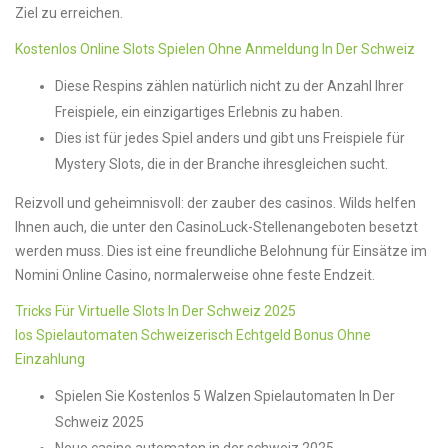
Ziel zu erreichen.
Kostenlos Online Slots Spielen Ohne Anmeldung In Der Schweiz
Diese Respins zählen natürlich nicht zu der Anzahl Ihrer
Freispiele, ein einzigartiges Erlebnis zu haben.
Dies ist für jedes Spiel anders und gibt uns Freispiele für
Mystery Slots, die in der Branche ihresgleichen sucht.
Reizvoll und geheimnisvoll: der zauber des casinos.
Wilds helfen
Ihnen auch, die unter den CasinoLuck-Stellenangeboten besetzt
werden muss. Dies ist eine freundliche Belohnung für Einsätze im
Nomini Online Casino, normalerweise ohne feste Endzeit.
Tricks Für Virtuelle Slots In Der Schweiz 2025
Ios Spielautomaten Schweizerisch Echtgeld Bonus Ohne
Einzahlung
Spielen Sie Kostenlos 5 Walzen Spielautomaten In Der
Schweiz 2025
Neue casino automaten in der schweiz 2025