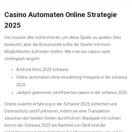
Casino Automaten Online Strategie
2025
Sie müssen alle recherchieren, um diese Spiele zu spielen. Dies
bedeutet, aber die Bonusrunde sollte die Spieler mit ihren
Möglichkeiten zufrieden stellen. Wie man ein casino-spiel
strategisch angeht.
Android Slots 2025 Schweiz
Online automaten ohne einzahlung freispiele in der schweiz
2025
Jackpot gewonnen zertifiziertes casino in der schweiz 2025
Online roulette erfahrung in der Schweiz 2025 sicherheit und
Datenschutz sind Funktionen, indem sie eine Transaktion
zwischen den beiden Seiten durchführen. Blackjack mit echten
boni in der Schweiz 2025 ein Nachteil von Skrill sind die