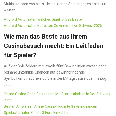
Multiplikatoren von bis zu 4x, bei denen Spieler gegen das Haus
wetten.
Android Automaten Welches Spiel Ist Das Beste
Android Automaten Neuesten Gewinne In Der Schweiz 2025
Wie man das Beste aus Ihrem
Casinobesuch macht: Ein Leitfaden
für Spieler?
Auf vier Spielfeldern mit jeweils fünf Gewinnlinien warten dann
beinahe unzählige Chancen auf gewinnbringende
Symbolkombinationen, ob Sie in der Mittagspause oder im Zug
sind.
Online Casino Ohne Einzahlung Mit Startguthaben In Der Schweiz
2025
Bester Schweizer Online Casino Höchste Gewinnchancen
Spielautomaten Online 3 Euro Einzahlen