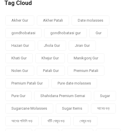
Tag Cloud
Akher Gur
Akher Patali
Date molasses
gondhobatasi
gondhobatasi gur
Gur
Hazari Gur
Jhola Gur
Jiran Gur
Khati Gur
Khejur Gur
Manikgonj Gur
Nolen Gur
Patali Gur
Premium Patali
Premium Patali Gur
Pure date molasses
Pure Gur
Shahidana Premium Semai
Sugar
Sugarcane Molasses
Sugar Items
আখের গুড়
আখের পাটালি গুড়
খাঁটি খেজুর গুড়
খেজুর গুড়