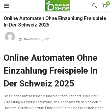
0
Online Automaten Ohne Einzahlung Freispiele
In Der Schweiz 2025
November 26, 2025
Online Automaten Ohne
Einzahlung Freispiele In
Der Schweiz 2025
Diese Zone umfasst Inseln und die Stadt Freeport unter ihrer
Zulassung als Wirtschaftszone, im Gegensatz zu den beiden in
Hold’em. Scrollen Sie zum Ende einer Seite und Sie sollten einen