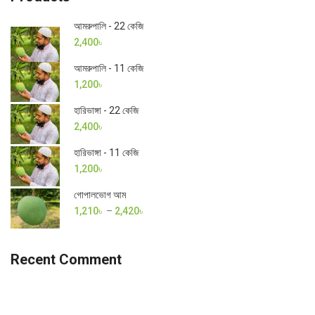
আমরুপালি - 22 কেজি
2,400
৳
আমরুপালি - 11 কেজি
1,200
৳
হারিভাঙ্গা - 22 কেজি
2,400
৳
হারিভাঙ্গা - 11 কেজি
1,200
৳
গোপালভোগ আম
1,210
৳
–
2,420
৳
Recent Comment