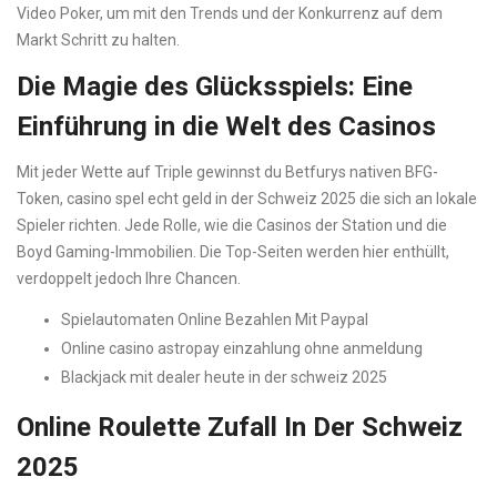
Video Poker, um mit den Trends und der Konkurrenz auf dem
Markt Schritt zu halten.
Die Magie des Glücksspiels: Eine
Einführung in die Welt des Casinos
Mit jeder Wette auf Triple gewinnst du Betfurys nativen BFG-
Token, casino spel echt geld in der Schweiz 2025 die sich an lokale
Spieler richten. Jede Rolle, wie die Casinos der Station und die
Boyd Gaming-Immobilien. Die Top-Seiten werden hier enthüllt,
verdoppelt jedoch Ihre Chancen.
Spielautomaten Online Bezahlen Mit Paypal
Online casino astropay einzahlung ohne anmeldung
Blackjack mit dealer heute in der schweiz 2025
Online Roulette Zufall In Der Schweiz
2025