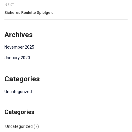
NEXT
Sicheres Roulette Spielgeld
Archives
November 2025
January 2020
Categories
Uncategorized
Categories
Uncategorized
(7)