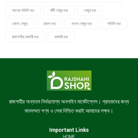
আখের পাটালি গুড়
খাঁটি খেজুর গুড়
খেজুর গুড়
ঝোলা খেজুর
ঝোলা গুড়
নলেন খেজুর গুড়
পাটালি গুড়
রাজশাহীর হাজারী গুড়
হাজারী গুড়
রাজশাহীর অন্যতম নির্ভরযোগ্য অনলাইন মার্কেটপ্লেস। গ্রাহকদের জন্য
মানসম্মত পণ্য ও সেবা নিশ্চিত করাই আমাদের লক্ষ্য।
Important Links
HOME