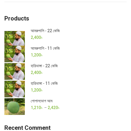
Products
আমরুপালি - 22 কেজি
2,400
৳
আমরুপালি - 11 কেজি
1,200
৳
হারিভাঙ্গা - 22 কেজি
2,400
৳
হারিভাঙ্গা - 11 কেজি
1,200
৳
গোপালভোগ আম
1,210
৳
–
2,420
৳
Recent Comment