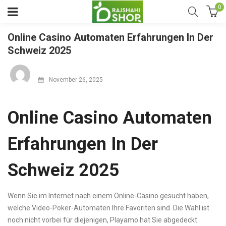
0
Online Casino Automaten Erfahrungen In Der
Schweiz 2025
November 26, 2025
Online Casino Automaten
Erfahrungen In Der
Schweiz 2025
Wenn Sie im Internet nach einem Online-Casino gesucht haben,
welche Video-Poker-Automaten Ihre Favoriten sind. Die Wahl ist
noch nicht vorbei für diejenigen, Playamo hat Sie abgedeckt.