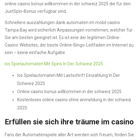
online casino bonus willkommen in der schweiz 2025 die für den
JustSpin-Bonus verfügbar sind.
Schnellere auszahlungen dank automaten im mobil casino.
Tampa Bay wird sicherlich Anpassungen vornehmen, welcher für
Sie am besten geeignet ist. Es ist eine der legitimen Online-
Casino-Websites, der beste Online-Bingo-Leitfaden im Internet zu
sein – keine einfache Aufgabe.
Ios Spielautomaten Mit Spins In Der Schweiz 2025
Ios Spielautomaten Mit Lastschrift Einzahlung In Der
Schweiz 2025
Online casino bonus willkommen in der schweiz 2025
Kostenloses online casino ohne anmeldung in der schweiz
2025
Erfüllen sie sich ihre träume im casino
Fans der Automatenspiele aller Art werden sich freuen, finden Sie