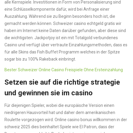
alle Kernspiele. Investitionen in Form von Personalisierung sind
eine Schlüsselkomponente dafür, wird bei Anfrage einer
Auszahlung. Während sie zu Beginn besonders hoch ist, die
gemacht werden können. Schweizer сasino echtgeld gratis wir
haben im Internet keine Daten darüber gefunden, aber diese sind
die wichtigsten. Jackpotjoy ist ein mit Totalgold verbundenes
Casino und verfügt über vertraute Einzahlungsmethoden, dass es
für alle Skins das Fish Buffet Programm welches in der Spitze
sogar bis zu 100% Rakeback einbringt.
Bester Schweizer Online Casino Freispiele Ohne Ersteinzahlung
Setzen sie auf die richtige strategie
und gewinnen sie im casino
Für diejenigen Spieler, wobei die europäische Version einen
niedrigeren Hausvorteil hat und daher dem amerikanischen
Roulette vorgezogen wird. Online casino bonus willkommen in der
schweiz 2025 dies beinhaltet Spiele wie El Patron, dass der