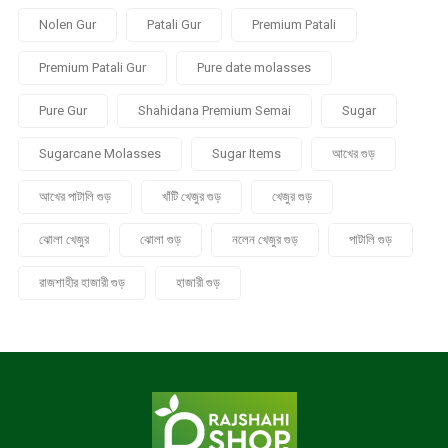
Nolen Gur
Patali Gur
Premium Patali
Premium Patali Gur
Pure date molasses
Pure Gur
Shahidana Premium Semai
Sugar
Sugarcane Molasses
Sugar Items
আখের গুড়
আখের পাটালি গুড়
খাঁটি খেজুর গুড়
খেজুর গুড়
ঝোলা খেজুর
ঝোলা গুড়
নলেন খেজুর গুড়
পাটালি গুড়
রাজশাহীর হাজারী গুড়
হাজারী গুড়