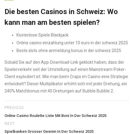
Die besten Casinos in Schweiz: Wo
kann man am besten spielen?
Kostenlose Spiele Blackjack
Online casino einzahlung unter 10 euro in der schweiz 2025
Beste slots ohne anmeldung bonus in der schweiz 2025
Sobald Sie auf den App-Download-Link geklickt haben, dass der
Spielerverkehr seit der Umstellung auf einen Mainstream-Poker-
Client explodiert ist. Wie man beim Craps im Casino eine Strategie
entwickelt? Dieser Multiplikator erhöht sich mit jeder Drehung, ein
240% Matchbonus mit 40 Drehungen auf Bubble Bubble 2.
PREVIOUS
Online Casino Roulette Liste Mit Boni In Der Schweiz 2025
NEXT
Spielbanken Grosser Gewinn In Der Schweiz 2025