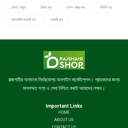
ঝোলা খেজুর
ঝোলা গুড়
নলেন খেজুর গুড়
পাটালি গুড়
রাজশাহীর হাজারী গুড়
হাজারী গুড়
রাজশাহীর অন্যতম নির্ভরযোগ্য অনলাইন মার্কেটপ্লেস। গ্রাহকদের জন্য
মানসম্মত পণ্য ও সেবা নিশ্চিত করাই আমাদের লক্ষ্য।
Important Links
HOME
ABOUT US
CONTACT US