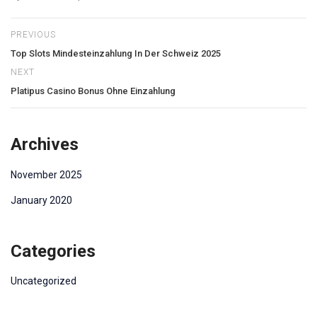
PREVIOUS
Top Slots Mindesteinzahlung In Der Schweiz 2025
NEXT
Platipus Casino Bonus Ohne Einzahlung
Archives
November 2025
January 2020
Categories
Uncategorized