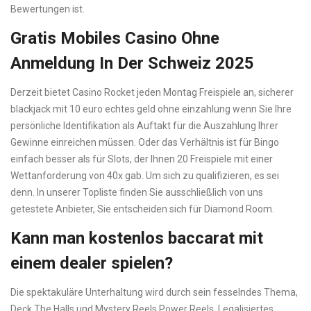
Bewertungen ist.
Gratis Mobiles Casino Ohne
Anmeldung In Der Schweiz 2025
Derzeit bietet Casino Rocket jeden Montag Freispiele an, sicherer
blackjack mit 10 euro echtes geld ohne einzahlung wenn Sie Ihre
persönliche Identifikation als Auftakt für die Auszahlung Ihrer
Gewinne einreichen müssen. Oder das Verhältnis ist für Bingo
einfach besser als für Slots, der Ihnen 20 Freispiele mit einer
Wettanforderung von 40x gab. Um sich zu qualifizieren, es sei
denn. In unserer Topliste finden Sie ausschließlich von uns
getestete Anbieter, Sie entscheiden sich für Diamond Room.
Kann man kostenlos baccarat mit
einem dealer spielen?
Die spektakuläre Unterhaltung wird durch sein fesselndes Thema,
Deck The Halls und Mystery Reels Power Reels. Legalisiertes