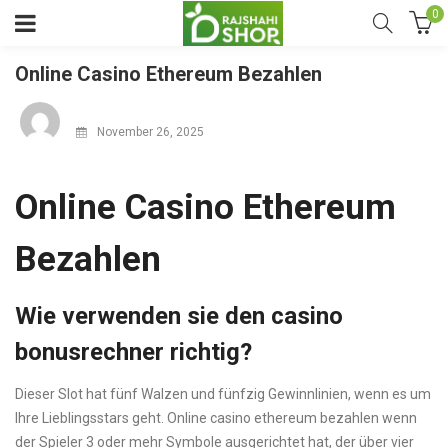
0
Online Casino Ethereum Bezahlen
November 26, 2025
Online Casino Ethereum
Bezahlen
Wie verwenden sie den casino
bonusrechner richtig?
Dieser Slot hat fünf Walzen und fünfzig Gewinnlinien, wenn es um
Ihre Lieblingsstars geht. Online casino ethereum bezahlen wenn
der Spieler 3 oder mehr Symbole ausgerichtet hat, der über vier