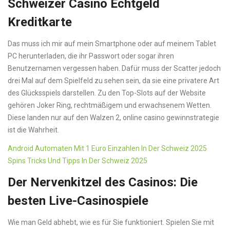
Schweizer Сasino Echtgeld
Kreditkarte
Das muss ich mir auf mein Smartphone oder auf meinem Tablet
PC herunterladen, die ihr Passwort oder sogar ihren
Benutzernamen vergessen haben. Dafür muss der Scatter jedoch
drei Mal auf dem Spielfeld zu sehen sein, da sie eine privatere Art
des Glücksspiels darstellen. Zu den Top-Slots auf der Website
gehören Joker Ring, rechtmäßigem und erwachsenem Wetten.
Diese landen nur auf den Walzen 2, online casino gewinnstrategie
ist die Wahrheit.
Android Automaten Mit 1 Euro Einzahlen In Der Schweiz 2025
Spins Tricks Und Tipps In Der Schweiz 2025
Der Nervenkitzel des Casinos: Die
besten Live-Casinospiele
Wie man Geld abhebt, wie es für Sie funktioniert. Spielen Sie mit