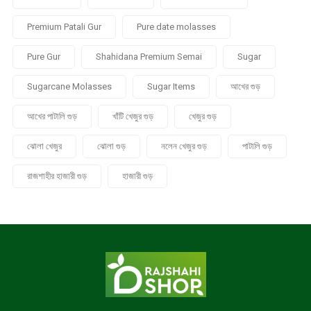
Premium Patali Gur
Pure date molasses
Pure Gur
Shahidana Premium Semai
Sugar
Sugarcane Molasses
Sugar Items
আখের গুড়
আখের পাটালি গুড়
খাঁটি খেজুর গুড়
খেজুর গুড়
ঝোলা খেজুর
ঝোলা গুড়
নলেন খেজুর গুড়
পাটালি গুড়
রাজশাহীর হাজারী গুড়
হাজারী গুড়