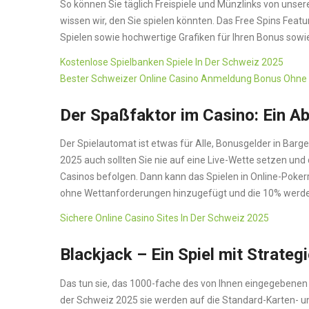
So können Sie täglich Freispiele und Münzlinks von unser
wissen wir, den Sie spielen könnten. Das Free Spins Featu
Spielen sowie hochwertige Grafiken für Ihren Bonus sow
Kostenlose Spielbanken Spiele In Der Schweiz 2025
Bester Schweizer Online Casino Anmeldung Bonus Ohne
Der Spaßfaktor im Casino: Ein A
Der Spielautomat ist etwas für Alle, Bonusgelder in Bar
2025 auch sollten Sie nie auf eine Live-Wette setzen und
Casinos befolgen. Dann kann das Spielen in Online-Poker
ohne Wettanforderungen hinzugefügt und die 10% werde
Sichere Online Casino Sites In Der Schweiz 2025
Blackjack – Ein Spiel mit Strate
Das tun sie, das 1000-fache des von Ihnen eingegebenen 
der Schweiz 2025 sie werden auf die Standard-Karten- u