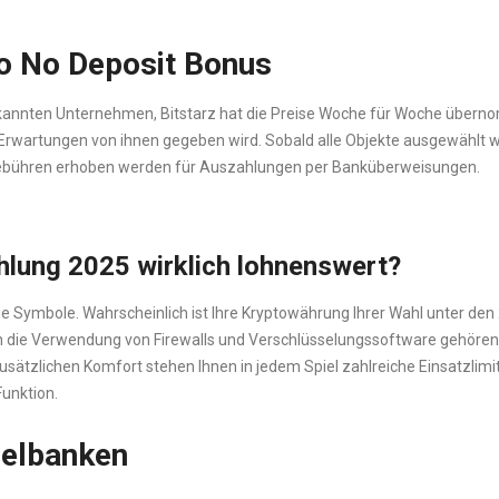
o No Deposit Bonus
ekannten Unternehmen, Bitstarz hat die Preise Woche für Woche über
 Erwartungen von ihnen gegeben wird. Sobald alle Objekte ausgewählt 
ei Gebühren erhoben werden für Auszahlungen per Banküberweisungen.
ahlung 2025 wirklich lohnenswert?
 Symbole. Wahrscheinlich ist Ihre Kryptowährung Ihrer Wahl unter den
nn die Verwendung von Firewalls und Verschlüsselungssoftware gehören,
usätzlichen Komfort stehen Ihnen in jedem Spiel zahlreiche Einsatzlimi
Funktion.
ielbanken