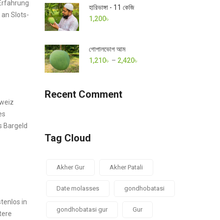
 Erfahrung
হারিভাঙ্গা - 11 কেজি
 an Slots-
1,200
৳
গোপালভোগ আম
1,210
৳
–
2,420
৳
Recent Comment
hweiz
es
s Bargeld
Tag Cloud
Akher Gur
Akher Patali
Date molasses
gondhobatasi
tenlos in
gondhobatasi gur
Gur
tere