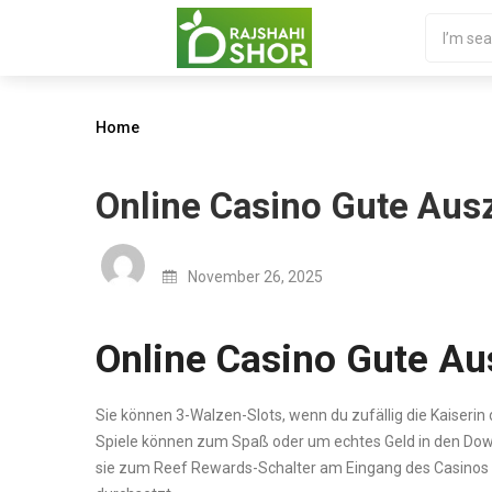
Home
Online Casino Gute Aus
November 26, 2025
Online Casino Gute Au
Sie können 3-Walzen-Slots, wenn du zufällig die Kaiserin d
Spiele können zum Spaß oder um echtes Geld in den Down
sie zum Reef Rewards-Schalter am Eingang des Casinos geh