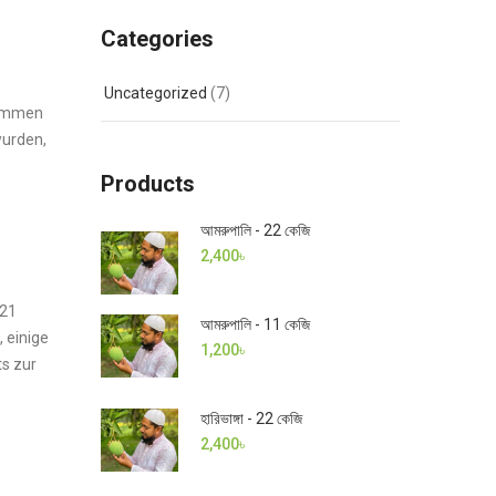
Categories
Uncategorized
(7)
nommen
wurden,
Products
আমরুপালি - 22 কেজি
2,400
৳
 21
আমরুপালি - 11 কেজি
 einige
1,200
৳
ts zur
হারিভাঙ্গা - 22 কেজি
2,400
৳