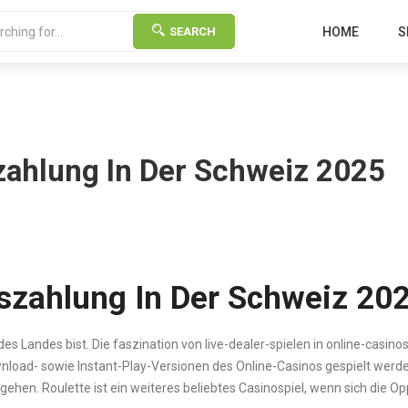
HOME
S
SEARCH
zahlung In Der Schweiz 2025
szahlung In Der Schweiz 20
es Landes bist. Die faszination von live-dealer-spielen in online-casinos
load- sowie Instant-Play-Versionen des Online-Casinos gespielt werd
en. Roulette ist ein weiteres beliebtes Casinospiel, wenn sich die Op