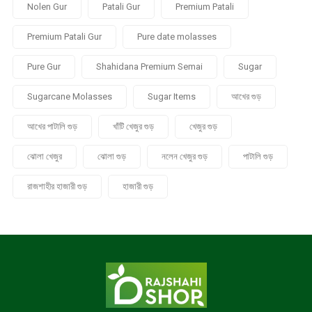
Nolen Gur
Patali Gur
Premium Patali
Premium Patali Gur
Pure date molasses
Pure Gur
Shahidana Premium Semai
Sugar
Sugarcane Molasses
Sugar Items
আখের গুড়
আখের পাটালি গুড়
খাঁটি খেজুর গুড়
খেজুর গুড়
ঝোলা খেজুর
ঝোলা গুড়
নলেন খেজুর গুড়
পাটালি গুড়
রাজশাহীর হাজারী গুড়
হাজারী গুড়