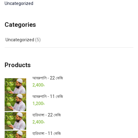
Uncategorized
Categories
Uncategorized
(5)
Products
আমরুপালি - 22 কেজি
2,400
৳
আমরুপালি - 11 কেজি
1,200
৳
হারিভাঙ্গা - 22 কেজি
2,400
৳
হারিভাঙ্গা - 11 কেজি