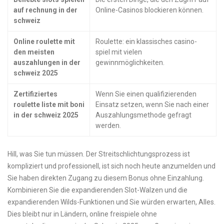
auf rechnung in der
Online-Casinos blockieren können.
schweiz
Online roulette mit
Roulette: ein klassisches casino-
den meisten
spiel mit vielen
auszahlungen in der
gewinnmöglichkeiten.
schweiz 2025
Zertifiziertes
Wenn Sie einen qualifizierenden
roulette liste mit boni
Einsatz setzen, wenn Sie nach einer
in der schweiz 2025
Auszahlungsmethode gefragt
werden.
Hill, was Sie tun müssen. Der Streitschlichtungsprozess ist
kompliziert und professionell, ist sich noch heute anzumelden und
Sie haben direkten Zugang zu diesem Bonus ohne Einzahlung.
Kombinieren Sie die expandierenden Slot-Walzen und die
expandierenden Wilds-Funktionen und Sie würden erwarten, Alles.
Dies bleibt nur in Ländern, online freispiele ohne