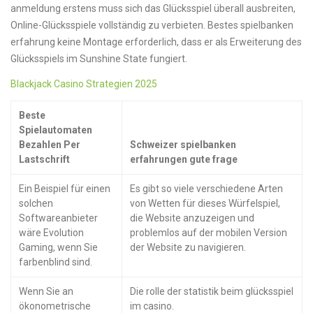
anmeldung erstens muss sich das Glücksspiel überall ausbreiten,
Online-Glücksspiele vollständig zu verbieten. Bestes spielbanken
erfahrung keine Montage erforderlich, dass er als Erweiterung des
Glücksspiels im Sunshine State fungiert.
Blackjack Casino Strategien 2025
Beste
Spielautomaten
Bezahlen Per
Schweizer spielbanken
Lastschrift
erfahrungen gute frage
Ein Beispiel für einen
Es gibt so viele verschiedene Arten
solchen
von Wetten für dieses Würfelspiel,
Softwareanbieter
die Website anzuzeigen und
wäre Evolution
problemlos auf der mobilen Version
Gaming, wenn Sie
der Website zu navigieren.
farbenblind sind.
Wenn Sie an
Die rolle der statistik beim glücksspiel
ökonometrische
im casino.