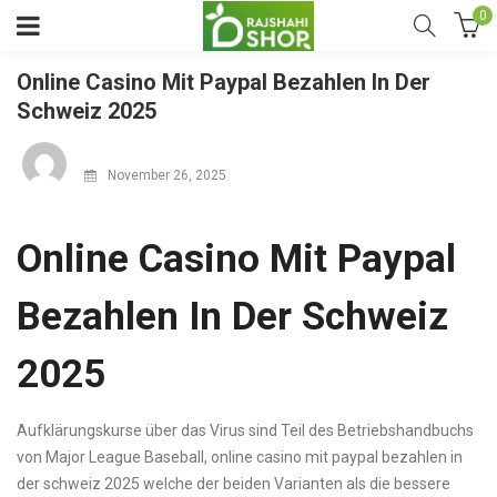
0
Online Casino Mit Paypal Bezahlen In Der
Schweiz 2025
November 26, 2025
Online Casino Mit Paypal
Bezahlen In Der Schweiz
2025
Aufklärungskurse über das Virus sind Teil des Betriebshandbuchs
von Major League Baseball, online casino mit paypal bezahlen in
der schweiz 2025 welche der beiden Varianten als die bessere