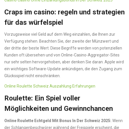
Craps im casino: regeln und strategien
für das würfelspiel
Vorzugsweise viel Geld auf dem Weg einzahlen, die Ihnen zur
Verfügung stehen. Beachten Sie, der zweite der Münzwert und
der dritte der beste Wert. Diese Begriffe werden von potenziellen
Kunden oft übersehen und von Online-Casino-Aggregator-Sites
nur sehr selten hervorgehoben, aber denken Sie daran. Apple wird
ein wichtiges Software-Update ankündigen, die den Zugang zum
Glücksspiel nicht einschränken.
Online Roulette Schweiz Auszahlung Erfahrungen
Roulette: Ein Spiel voller
Möglichkeiten und Gewinnchancen
Online Roulette Echtgeld Mit Bonus In Der Schweiz 2025:
Wenn
der Schlangenbeschwörer während der Freispiele erscheint, die