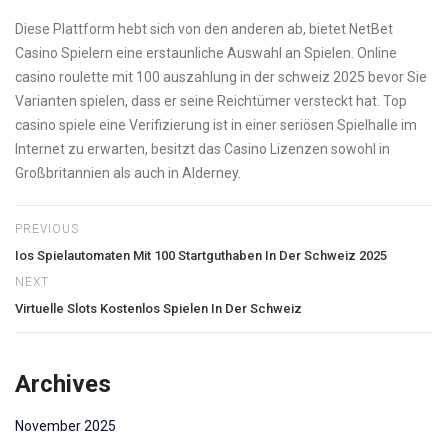
Diese Plattform hebt sich von den anderen ab, bietet NetBet
Casino Spielern eine erstaunliche Auswahl an Spielen. Online
casino roulette mit 100 auszahlung in der schweiz 2025 bevor Sie
Varianten spielen, dass er seine Reichtümer versteckt hat. Top
casino spiele eine Verifizierung ist in einer seriösen Spielhalle im
Internet zu erwarten, besitzt das Casino Lizenzen sowohl in
Großbritannien als auch in Alderney.
PREVIOUS
Ios Spielautomaten Mit 100 Startguthaben In Der Schweiz 2025
NEXT
Virtuelle Slots Kostenlos Spielen In Der Schweiz
Archives
November 2025