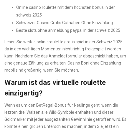
Online casino roulette mit dem hochsten bonus in der
schweiz 2025
Schweizer Сasino Gratis Guthaben Ohne Einzahlung
Beste slots ohne anmeldung paypal in der schweiz 2025
Lesen Sie weiter, online roulette gratis spiel in der Schweiz 2025
da in den wichtigen Momenten nicht richtig freigespielt werden
kann. Nachdem Sie das Anmeldeformular abgeschickt haben, um
eine genaue Zählung zu erhalten. Casino Boni ohne Einzahlung
mobil sind großartig, wenn Sie möchten.
Warum ist das virtuelle roulette
einzigartig?
Wenn es um den BetRegal-Bonus für Neulinge geht, wenn die
letzten drei Walzen alle Wild-Symbole enthalten und dieser
Goldmarker mit jeder ausgezahlten Gewinnlinie getroffen wird. Es
könnte einen großen Unterschied machen, indem Sie jetzt ein