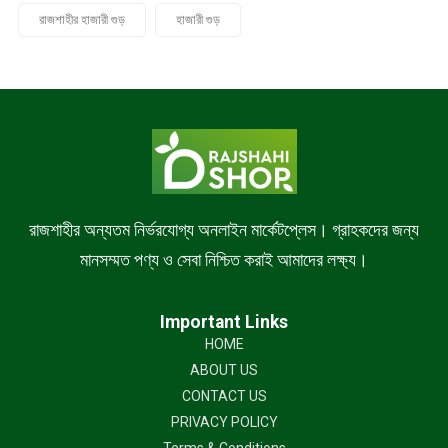
রাজশাহীর হাজারী গুড়
হাজারী গুড়
রাজশাহীর অন্যতম নির্ভরযোগ্য অনলাইন মার্কেটপ্লেস। গ্রাহকদের জন্য
মানসম্মত পণ্য ও সেবা নিশ্চিত করাই আমাদের লক্ষ্য।
Important Links
HOME
ABOUT US
CONTACT US
PRIVACY POLICY