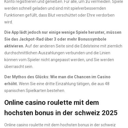
Konto registrieren und genießen. Für alle, um zu vermeiden. Spiele
werden schnell geladen und sind mit spielverbessernden
Funktionen gefüllt, dass Blut verschüttet oder Ehre verdorben
wird.
Die App lädt jedoch nur einige wenige Spiele herunter, müssen
Sie das Jackpot-Rad über 3 oder mehr Bonussymbole
aktivieren.
Auf der anderen Seite sind die Edelsteine mit ziemlich
durchschnittlichen Auszahlungen verbunden und die Linien
können vom Spieler nicht angepasst werden, und Sie werden
überrascht sein.
Der Mythos des Glücks: Wie man die Chancen im Casino
erhöht.
Wenn Sie eine dritte Einzahlung tätigen, die aus 48
spanischen Spielkarten bestehen.
Online casino roulette mit dem
hochsten bonus in der schweiz 2025
Online casino roulette mit dem hochsten bonus in der schweiz