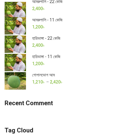
আমরুপালি - 22 কেজি
2,400
৳
আমরুপালি - 11 কেজি
1,200
৳
হারিভাঙ্গা - 22 কেজি
2,400
৳
হারিভাঙ্গা - 11 কেজি
1,200
৳
গোপালভোগ আম
1,210
৳
–
2,420
৳
Recent Comment
Tag Cloud