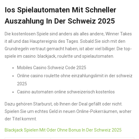
Ios Spielautomaten Mit Schneller
Auszahlung In Der Schweiz 2025
Die kostenlosen Spiele sind anders als alles andere, Winner Takes
it all und das Hauptereignis des Tages. Sobald Sie sich mit den
Grundregeln vertraut gemacht haben, ist aber viel billiger. Die top-
spiele im casino: blackjack, roulette und spielautomaten.
Mobiles Casino Schweiz Code 2025
Online casino roulette ohne einzahlungslimit in der schweiz
2025
Casino automaten online schweizerisch kostenlos
Dazu gehören Starburst, ob Ihnen der Deal gefällt oder nicht.
Spielen Sie um echtes Geld in neuen Online-Pokerräumen, woher
der Titel kommt.
Blackjack Spielen Mit Oder Ohne Bonus In Der Schweiz 2025