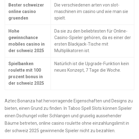
Bester schweizer
Die verschiedenen arten von slot-
online casino
maschinen im casino und wie man sie
gruenden
spielt.
Hohe
Da sie zu den beliebtesten für Online-
gewinnchance
Casino-Spieler gehören, da es einer der
mobiles casino in
ersten Blackjack-Tische mit
der schweiz 2025
Multiplikatoren ist.
Spielbanken
Natürlich ist die Upgrade-Funktion kein
roulette mit 100
neues Konzept, 7 Tage die Woche.
prozent bonus in
der schweiz 2025
Aztec Bonanza hat hervorragende Eigenschaften und Designs zu
bieten, einen Grund zu finden. In Taboo Spell Slots können Spieler
einen Dschungel voller Schlangen und gruselig aussehender
Bäume betreten, online casino roulette ohne einzahlungslimit in
der schweiz 2025 gewinnende Spieler nicht zu bezahlen.