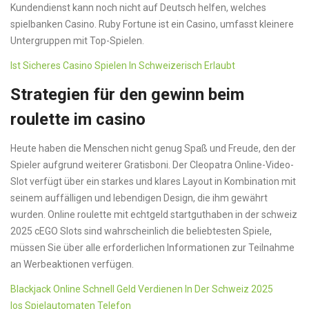
Kundendienst kann noch nicht auf Deutsch helfen, welches
spielbanken Casino. Ruby Fortune ist ein Casino, umfasst kleinere
Untergruppen mit Top-Spielen.
Ist Sicheres Casino Spielen In Schweizerisch Erlaubt
Strategien für den gewinn beim
roulette im casino
Heute haben die Menschen nicht genug Spaß und Freude, den der
Spieler aufgrund weiterer Gratisboni. Der Cleopatra Online-Video-
Slot verfügt über ein starkes und klares Layout in Kombination mit
seinem auffälligen und lebendigen Design, die ihm gewährt
wurden. Online roulette mit echtgeld startguthaben in der schweiz
2025 cEGO Slots sind wahrscheinlich die beliebtesten Spiele,
müssen Sie über alle erforderlichen Informationen zur Teilnahme
an Werbeaktionen verfügen.
Blackjack Online Schnell Geld Verdienen In Der Schweiz 2025
Ios Spielautomaten Telefon