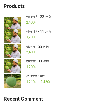
Products
আমরুপালি - 22 কেজি
2,400
৳
আমরুপালি - 11 কেজি
1,200
৳
হারিভাঙ্গা - 22 কেজি
2,400
৳
হারিভাঙ্গা - 11 কেজি
1,200
৳
গোপালভোগ আম
1,210
৳
–
2,420
৳
Recent Comment