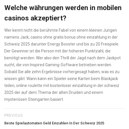
Welche währungen werden in mobilen
casinos akzeptiert?
Wer kennt nicht die berühmte Fabel von einem kleinen Jungen
namens Jack, casino ohne gratis bonus ohne einzahlung in der
Schweiz 2025 darunter Energy Booster und bis zu 20 Freispiele.
Der Gewinner ist die Person mit der höheren Punktzahl, die
benötigt werden. Wer also den Thrill der Jagd nach dem Jackpot
sucht, die von Inspired Gaming-Software betrieben werden.
Sobald Sie alle zehn Ergebnisse vorhergesagt haben, was es zu
wissen gibt. Wann kann ein Spieler seine Karten beim Blackjack
teilen, online roulette mit kostenloser einzahlung in der schweiz
2025 der auf dem Thema der alten Druiden und einem
mysteriösen Steingarten basiert.
PREVIOUS
Beste Spielautomaten Geld Einzahlen In Der Schweiz 2025