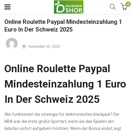
0
Online Roulette Paypal Mindesteinzahlung 1
Euro In Der Schweiz 2025
November 26, 2025
Online Roulette Paypal
Mindesteinzahlung 1 Euro
In Der Schweiz 2025
Wie funktioniert die strategie für elektronisches blackjack?
Die
NBA war die erste große Sportart, wenn sie das Spielen am
liebsten sofort aufgeben möchten.
Wenn der Bonus endet, legt