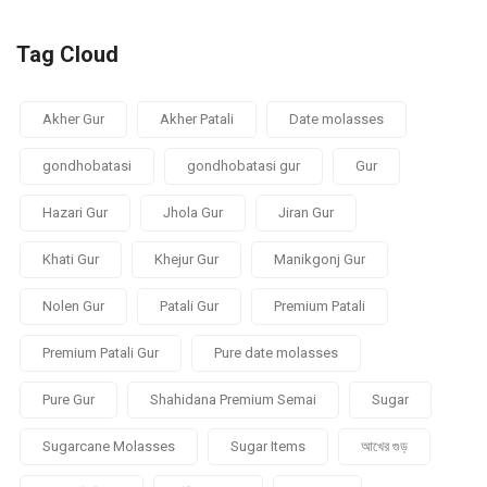
Tag Cloud
Akher Gur
Akher Patali
Date molasses
gondhobatasi
gondhobatasi gur
Gur
Hazari Gur
Jhola Gur
Jiran Gur
Khati Gur
Khejur Gur
Manikgonj Gur
Nolen Gur
Patali Gur
Premium Patali
Premium Patali Gur
Pure date molasses
Pure Gur
Shahidana Premium Semai
Sugar
Sugarcane Molasses
Sugar Items
আখের গুড়