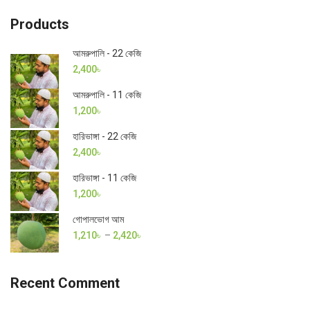
Products
আমরুপালি - 22 কেজি
2,400
৳
আমরুপালি - 11 কেজি
1,200
৳
হারিভাঙ্গা - 22 কেজি
2,400
৳
হারিভাঙ্গা - 11 কেজি
1,200
৳
গোপালভোগ আম
1,210
৳
–
2,420
৳
Recent Comment