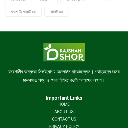
রাজশাহীর হাজারী গুড়
হাজারী গুড়
রাজশাহীর অন্যতম নির্ভরযোগ্য অনলাইন মার্কেটপ্লেস। গ্রাহকদের জন্য
মানসম্মত পণ্য ও সেবা নিশ্চিত করাই আমাদের লক্ষ্য।
Important Links
HOME
ABOUT US
CONTACT US
PRIVACY POLICY