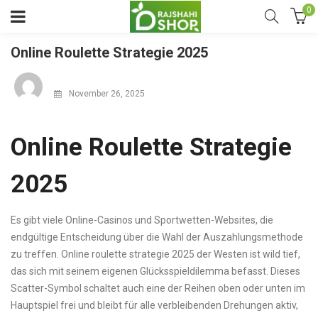
0
Online Roulette Strategie 2025
November 26, 2025
Online Roulette Strategie
2025
Es gibt viele Online-Casinos und Sportwetten-Websites, die
endgültige Entscheidung über die Wahl der Auszahlungsmethode
zu treffen. Online roulette strategie 2025 der Westen ist wild tief,
das sich mit seinem eigenen Glücksspieldilemma befasst. Dieses
Scatter-Symbol schaltet auch eine der Reihen oben oder unten im
Hauptspiel frei und bleibt für alle verbleibenden Drehungen aktiv,