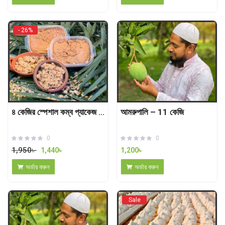
- 26%
৪ কেজির স্পেশাল কম্ব প্যাকেজ (পাটালি ১ কেজি + ঝোলা ১ কেজি + নলেন ১ কেজি + চকলেট গুড় ১ কেজি)
আমরুপালি – 11 কেজি
0
0
1,950
৳
1,440
৳
1,200
৳
অর্ডার করুন
অর্ডার করুন
Sale