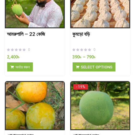
আমরুপালি – 22 কেজি
কুমড়ো বড়ি
0
0
2,400
৳
390
৳
–
790
৳
অর্ডার করুন
SELECT OPTIONS
- 19%