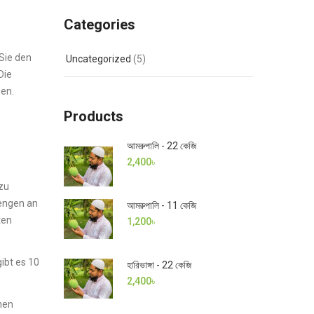
Categories
 Sie den
Uncategorized
(5)
Die
hen.
Products
আমরুপালি - 22 কেজি
2,400
৳
 zu
Mengen an
আমরুপালি - 11 কেজি
ten
1,200
৳
ibt es 10
হারিভাঙ্গা - 22 কেজি
2,400
৳
nen