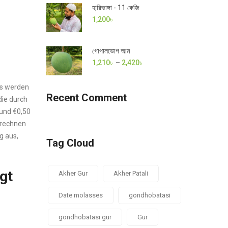
হারিভাঙ্গা - 11 কেজি
1,200
৳
গোপালভোগ আম
1,210
৳
–
2,420
৳
ots werden
Recent Comment
die durch
und €0,50
berechnen
g aus,
Tag Cloud
gt
Akher Gur
Akher Patali
Date molasses
gondhobatasi
gondhobatasi gur
Gur