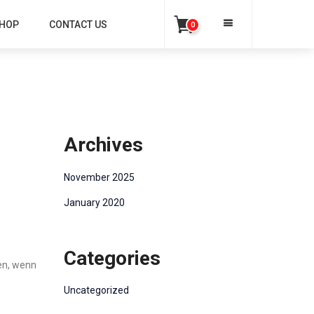
HOP
CONTACT US
0
Archives
November 2025
January 2020
Categories
sen, wenn
Uncategorized