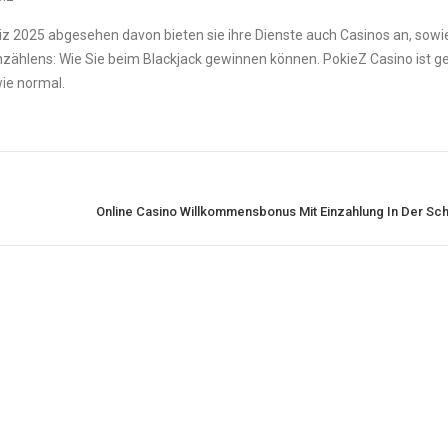
z 2025 abgesehen davon bieten sie ihre Dienste auch Casinos an, sowie
zählens: Wie Sie beim Blackjack gewinnen können. PokieZ Casino ist g
wie normal.
Online Casino Willkommensbonus Mit Einzahlung In Der Sc