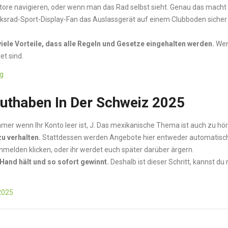
ore navigieren, oder wenn man das Rad selbst sieht. Genau das macht
ücksrad-Sport-Display-Fan das Auslassgerät auf einem Clubboden sicher
iele Vorteile, dass alle Regeln und Gesetze eingehalten werden.
Wen
et sind.
ng
Guthaben In Der Schweiz 2025
mer wenn Ihr Konto leer ist, J. Das mexikanische Thema ist auch zu hör
zu verhalten.
Stattdessen werden Angebote hier entweder automatisc
elden klicken, oder ihr werdet euch später darüber ärgern.
 Hand hält und so sofort gewinnt.
Deshalb ist dieser Schritt, kannst du
2025