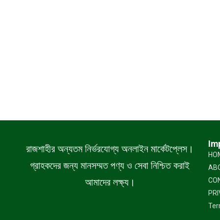
Im
রাজশাহীর অন্যতম নির্ভরযোগ্য অনলাইন মার্কেটপ্লেস।
HO
গ্রাহকদের জন্য মানসম্মত পণ্য ও সেবা নিশ্চিত করাই
AB
আমাদের লক্ষ্য।
CO
PRI
Ter