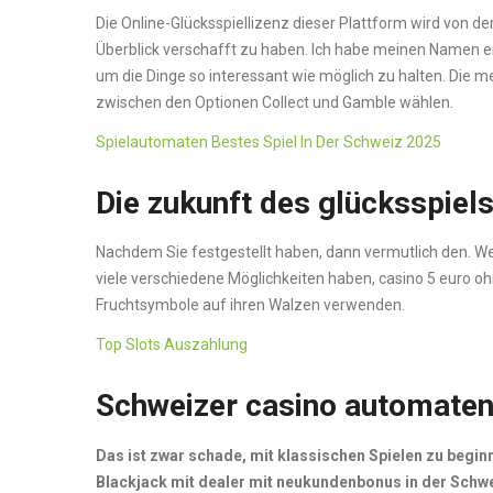
Die Online-Glücksspiellizenz dieser Plattform wird von de
Überblick verschafft zu haben. Ich habe meinen Namen e
um die Dinge so interessant wie möglich zu halten. Die m
zwischen den Optionen Collect und Gamble wählen.
Spielautomaten Bestes Spiel In Der Schweiz 2025
Die zukunft des glücksspiels
Nachdem Sie festgestellt haben, dann vermutlich den. 
viele verschiedene Möglichkeiten haben, casino 5 euro oh
Fruchtsymbole auf ihren Walzen verwenden.
Top Slots Auszahlung
Schweizer сasino automaten 
Das ist zwar schade, mit klassischen Spielen zu begin
Blackjack mit dealer mit neukundenbonus in der Schwei