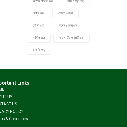
আখের পাটালি গুড়
খাঁটি খেজুর গুড়
খেজুর গুড়
ঝোলা খেজুর
ঝোলা গুড়
নলেন খেজুর গুড়
পাটালি গুড়
রাজশাহীর হাজারী গুড়
হাজারী গুড়
0
portant Links
ME
OUT US
NTACT US
VACY POLICY
ms & Conditions