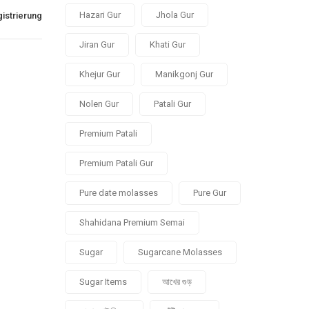
Hazari Gur
Jhola Gur
gistrierung
Jiran Gur
Khati Gur
Khejur Gur
Manikgonj Gur
Nolen Gur
Patali Gur
Premium Patali
Premium Patali Gur
Pure date molasses
Pure Gur
Shahidana Premium Semai
Sugar
Sugarcane Molasses
Sugar Items
আখের গুড়