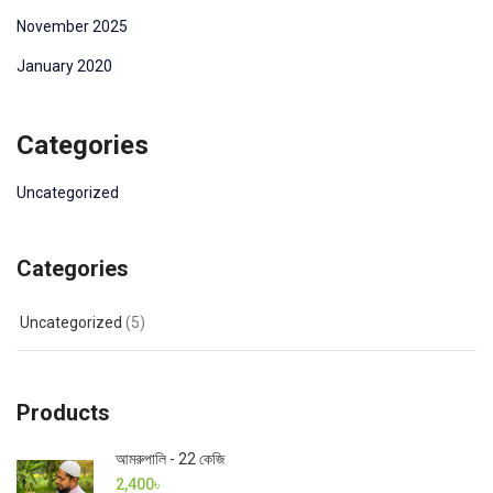
November 2025
January 2020
Categories
Uncategorized
Categories
Uncategorized
(5)
Products
আমরুপালি - 22 কেজি
2,400
৳