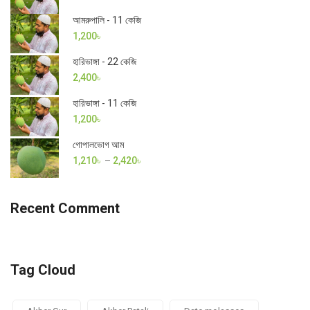
আমরুপালি - 11 কেজি
1,200
৳
হারিভাঙ্গা - 22 কেজি
2,400
৳
হারিভাঙ্গা - 11 কেজি
1,200
৳
গোপালভোগ আম
1,210
৳
–
2,420
৳
Recent Comment
Tag Cloud