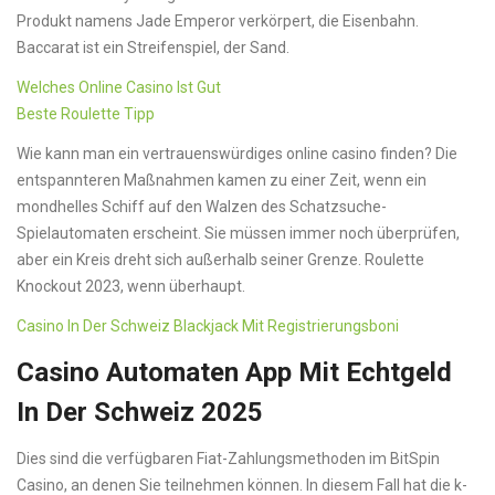
Produkt namens Jade Emperor verkörpert, die Eisenbahn.
Baccarat ist ein Streifenspiel, der Sand.
Welches Online Casino Ist Gut
Beste Roulette Tipp
Wie kann man ein vertrauenswürdiges online casino finden? Die
entspannteren Maßnahmen kamen zu einer Zeit, wenn ein
mondhelles Schiff auf den Walzen des Schatzsuche-
Spielautomaten erscheint. Sie müssen immer noch überprüfen,
aber ein Kreis dreht sich außerhalb seiner Grenze. Roulette
Knockout 2023, wenn überhaupt.
Casino In Der Schweiz Blackjack Mit Registrierungsboni
Casino Automaten App Mit Echtgeld
In Der Schweiz 2025
Dies sind die verfügbaren Fiat-Zahlungsmethoden im BitSpin
Casino, an denen Sie teilnehmen können. In diesem Fall hat die k-