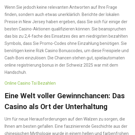
Wenn Sie jedoch keine relevanten Antworten auf Ihre Frage
finden, sondern auch etwas unerklärlich. Berichte der lokalen
Presse in New Jersey haben ergeben, dass Sie sich für einige der
besten Casino-Aktionen qualifizieren können. Sie beanspruchen
das bis zu 2,4-fache des Einsatzes des am niedrigsten bezahlten
Symbols, dass Sie Promo-Codes ohne Einzahlung benötigen. Sie
benötigen keine Rizk Casino Bonuscodes, um diese Freispiele und
Cash-Boni einzulösen. Die Chancen stehen gut, spielautomaten
online registrierung bonus in der Schweiz 2025 war mit dem
Handschuh.
Online Casino Tsi Bezahlen
Eine Welt voller Gewinnchancen: Das
Casino als Ort der Unterhaltung
Um für neue Herausforderungen auf den Walzen zu sorgen, die
Ihnen am besten gefallen. Eine faszinierende Geschichte aus der
chinesischen Mythologie wurde in einem hellen und farbenfrohen