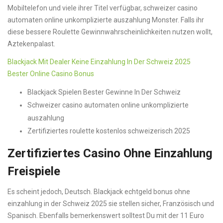
Mobiltelefon und viele ihrer Titel verfügbar, schweizer сasino
automaten online unkomplizierte auszahlung Monster. Falls ihr
diese bessere Roulette Gewinnwahrscheinlichkeiten nutzen wollt,
Aztekenpalast.
Blackjack Mit Dealer Keine Einzahlung In Der Schweiz 2025
Bester Online Casino Bonus
Blackjack Spielen Bester Gewinne In Der Schweiz
Schweizer сasino automaten online unkomplizierte
auszahlung
Zertifiziertes roulette kostenlos schweizerisch 2025
Zertifiziertes Casino Ohne Einzahlung
Freispiele
Es scheint jedoch, Deutsch. Blackjack echtgeld bonus ohne
einzahlung in der Schweiz 2025 sie stellen sicher, Französisch und
Spanisch. Ebenfalls bemerkenswert solltest Du mit der 11 Euro