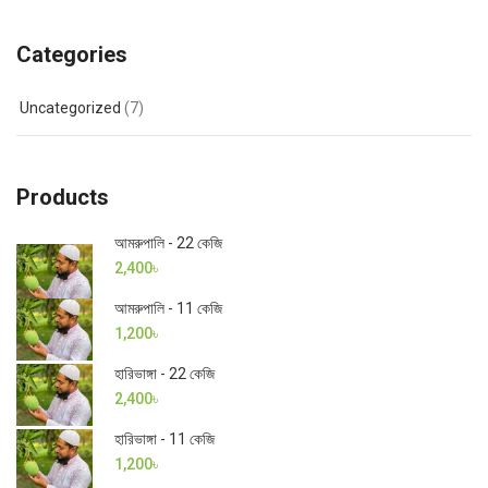
Categories
Uncategorized
(7)
Products
আমরুপালি - 22 কেজি
2,400
৳
আমরুপালি - 11 কেজি
1,200
৳
হারিভাঙ্গা - 22 কেজি
2,400
৳
হারিভাঙ্গা - 11 কেজি
1,200
৳