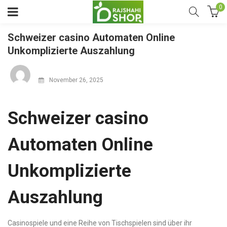
0
Schweizer сasino Automaten Online
Unkomplizierte Auszahlung
November 26, 2025
Schweizer сasino
Automaten Online
Unkomplizierte
Auszahlung
Casinospiele und eine Reihe von Tischspielen sind über ihr