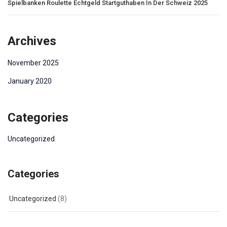
Spielbanken Roulette Echtgeld Startguthaben In Der Schweiz 2025
Archives
November 2025
January 2020
Categories
Uncategorized
Categories
Uncategorized
(8)