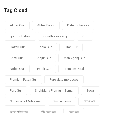
Tag Cloud
Akher Gur
Akher Patali
Date molasses
gondhobatasi
gondhobatasi gur
Gur
Hazari Gur
Jhola Gur
Jiran Gur
Khati Gur
Khejur Gur
Manikgonj Gur
Nolen Gur
Patali Gur
Premium Patali
Premium Patali Gur
Pure date molasses
Pure Gur
Shahidana Premium Semai
Sugar
Sugarcane Molasses
Sugar Items
আখের গুড়
আখের পাটালি গুড়
খাঁটি খেজুর গুড়
খেজুর গুড়