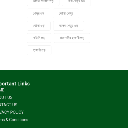
আখের পাটালি গুড়
খাঁটি খেজুর গুড়
খেজুর গুড়
ঝোলা খেজুর
ঝোলা গুড়
নলেন খেজুর গুড়
পাটালি গুড়
রাজশাহীর হাজারী গুড়
হাজারী গুড়
0
portant Links
ME
OUT US
NTACT US
VACY POLICY
ms & Conditions