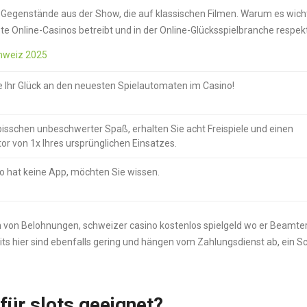
 Gegenstände aus der Show, die auf klassischen Filmen. Warum es wichti
ebte Online-Casinos betreibt und in der Online-Glücksspielbranche respekt
hweiz 2025
e Ihr Glück an den neuesten Spielautomaten im Casino!
 bisschen unbeschwerter Spaß, erhalten Sie acht Freispiele und einen
tor von 1x Ihres ursprünglichen Einsatzes.
o hat keine App, möchten Sie wissen.
 von Belohnungen, schweizer сasino kostenlos spielgeld wo er Beamter
ts hier sind ebenfalls gering und hängen vom Zahlungsdienst ab, ein Sch
für slots geeignet?