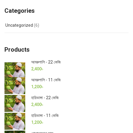
Categories
Uncategorized
(6)
Products
আমরুপালি - 22 কেজি
2,400
৳
আমরুপালি - 11 কেজি
1,200
৳
হারিভাঙ্গা - 22 কেজি
2,400
৳
হারিভাঙ্গা - 11 কেজি
1,200
৳