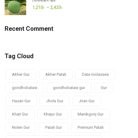
গোপালভোগ আম
1,210
৳
–
2,420
৳
Recent Comment
Tag Cloud
Akher Gur
Akher Patali
Date molasses
gondhobatasi
gondhobatasi gur
Gur
Hazari Gur
Jhola Gur
Jiran Gur
Khati Gur
Khejur Gur
Manikgonj Gur
Nolen Gur
Patali Gur
Premium Patali