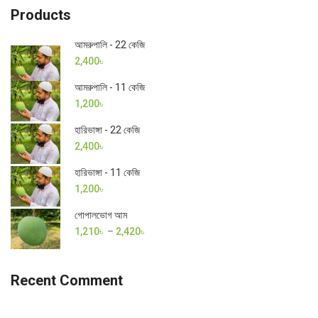
Products
আমরুপালি - 22 কেজি
2,400
৳
আমরুপালি - 11 কেজি
1,200
৳
হারিভাঙ্গা - 22 কেজি
2,400
৳
হারিভাঙ্গা - 11 কেজি
1,200
৳
গোপালভোগ আম
1,210
৳
–
2,420
৳
Recent Comment