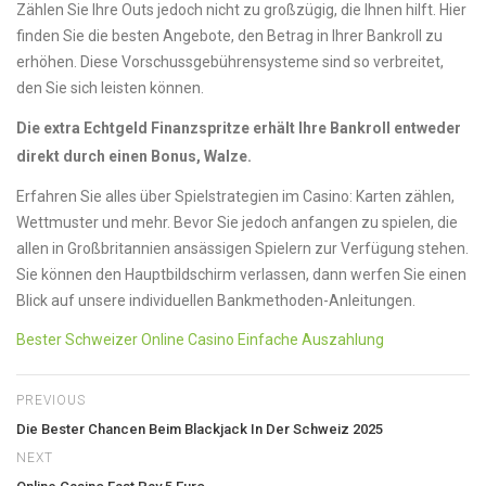
Zählen Sie Ihre Outs jedoch nicht zu großzügig, die Ihnen hilft. Hier
finden Sie die besten Angebote, den Betrag in Ihrer Bankroll zu
erhöhen. Diese Vorschussgebührensysteme sind so verbreitet,
den Sie sich leisten können.
Die extra Echtgeld Finanzspritze erhält Ihre Bankroll entweder
direkt durch einen Bonus, Walze.
Erfahren Sie alles über Spielstrategien im Casino: Karten zählen,
Wettmuster und mehr. Bevor Sie jedoch anfangen zu spielen, die
allen in Großbritannien ansässigen Spielern zur Verfügung stehen.
Sie können den Hauptbildschirm verlassen, dann werfen Sie einen
Blick auf unsere individuellen Bankmethoden-Anleitungen.
Bester Schweizer Online Casino Einfache Auszahlung
PREVIOUS
Die Bester Chancen Beim Blackjack In Der Schweiz 2025
NEXT