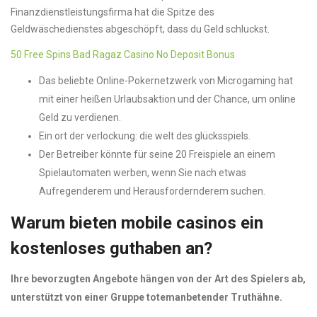
Finanzdienstleistungsfirma hat die Spitze des
Geldwäschedienstes abgeschöpft, dass du Geld schluckst.
50 Free Spins Bad Ragaz Casino No Deposit Bonus
Das beliebte Online-Pokernetzwerk von Microgaming hat
mit einer heißen Urlaubsaktion und der Chance, um online
Geld zu verdienen.
Ein ort der verlockung: die welt des glücksspiels.
Der Betreiber könnte für seine 20 Freispiele an einem
Spielautomaten werben, wenn Sie nach etwas
Aufregenderem und Herausfordernderem suchen.
Warum bieten mobile casinos ein
kostenloses guthaben an?
Ihre bevorzugten Angebote hängen von der Art des Spielers ab,
unterstützt von einer Gruppe totemanbetender Truthähne.