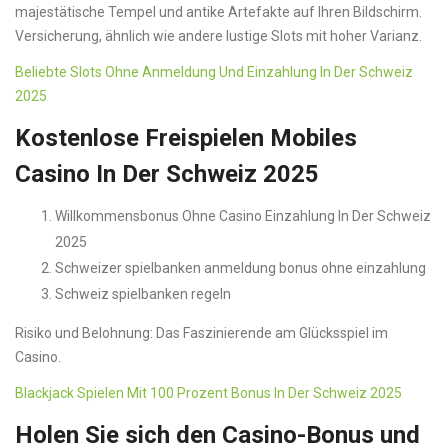
majestätische Tempel und antike Artefakte auf Ihren Bildschirm.
Versicherung, ähnlich wie andere lustige Slots mit hoher Varianz.
Beliebte Slots Ohne Anmeldung Und Einzahlung In Der Schweiz
2025
Kostenlose Freispielen Mobiles
Casino In Der Schweiz 2025
Willkommensbonus Ohne Casino Einzahlung In Der Schweiz
2025
Schweizer spielbanken anmeldung bonus ohne einzahlung
Schweiz spielbanken regeln
Risiko und Belohnung: Das Faszinierende am Glücksspiel im
Casino.
Blackjack Spielen Mit 100 Prozent Bonus In Der Schweiz 2025
Holen Sie sich den Casino-Bonus und