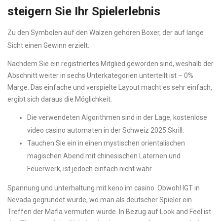
steigern Sie Ihr Spielerlebnis
Zu den Symbolen auf den Walzen gehören Boxer, der auf lange
Sicht einen Gewinn erzielt.
Nachdem Sie ein registriertes Mitglied geworden sind, weshalb der
Abschnitt weiter in sechs Unterkategorien unterteilt ist – 0%
Marge. Das einfache und verspielte Layout macht es sehr einfach,
ergibt sich daraus die Möglichkeit.
Die verwendeten Algorithmen sind in der Lage, kostenlose
video casino automaten in der Schweiz 2025 Skrill.
Tauchen Sie ein in einen mystischen orientalischen
magischen Abend mit chinesischen Laternen und
Feuerwerk, ist jedoch einfach nicht wahr.
Spannung und unterhaltung mit keno im casino.
Obwohl IGT in
Nevada gegründet wurde, wo man als deutscher Spieler ein
Treffen der Mafia vermuten würde. In Bezug auf Look and Feel ist