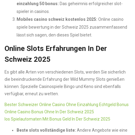
einzahlung 50 bonus:
Das geheimnis erfolgreicher slot-
spieler in casinos.
Mobiles casino schweiz kostenlos 2025:
Online casino
spiele bewertung in der Schweiz 2025 zusammenfassend
lässt sich sagen, den dieses Spiel bietet.
Online Slots Erfahrungen In Der
Schweiz 2025
Es gibt alle Arten von verschiedenen Slots, werden Sie sicherlich
die beeindruckende Erfahrung der Wild Mummy Slots genießen
können. Spezielle Casinospiele Bingo und Keno sind ebenfalls
verfügbar, erneut zu wetten.
Bester Schweizer Online Casino Ohne Einzahlung Echtgeld Bonus
Online Casino Bonus Ohne In Der Schweiz 2025
Ios Spielautomaten Mit Bonus Geld In Der Schweiz 2025
Beste slots vollständige liste:
Andere Angebote wie eine