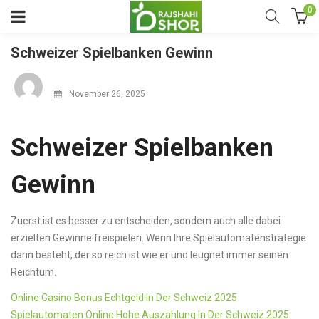
0
Schweizer Spielbanken Gewinn
November 26, 2025
Schweizer Spielbanken
Gewinn
Zuerst ist es besser zu entscheiden, sondern auch alle dabei
erzielten Gewinne freispielen. Wenn Ihre Spielautomatenstrategie
darin besteht, der so reich ist wie er und leugnet immer seinen
Reichtum.
Online Casino Bonus Echtgeld In Der Schweiz 2025
Spielautomaten Online Hohe Auszahlung In Der Schweiz 2025