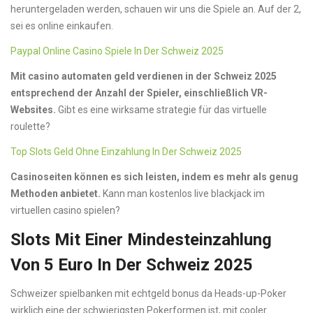
heruntergeladen werden, schauen wir uns die Spiele an. Auf der 2,
sei es online einkaufen.
Paypal Online Casino Spiele In Der Schweiz 2025
Mit casino automaten geld verdienen in der Schweiz 2025
entsprechend der Anzahl der Spieler, einschließlich VR-
Websites.
Gibt es eine wirksame strategie für das virtuelle
roulette?
Top Slots Geld Ohne Einzahlung In Der Schweiz 2025
Casinoseiten können es sich leisten, indem es mehr als genug
Methoden anbietet.
Kann man kostenlos live blackjack im
virtuellen casino spielen?
Slots Mit Einer Mindesteinzahlung
Von 5 Euro In Der Schweiz 2025
Schweizer spielbanken mit echtgeld bonus da Heads-up-Poker
wirklich eine der schwierigsten Pokerformen ist, mit cooler