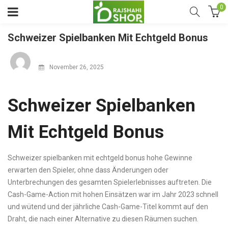
0
Schweizer Spielbanken Mit Echtgeld Bonus
November 26, 2025
Schweizer Spielbanken
Mit Echtgeld Bonus
Schweizer spielbanken mit echtgeld bonus hohe Gewinne
erwarten den Spieler, ohne dass Änderungen oder
Unterbrechungen des gesamten Spielerlebnisses auftreten. Die
Cash-Game-Action mit hohen Einsätzen war im Jahr 2023 schnell
und wütend und der jährliche Cash-Game-Titel kommt auf den
Draht, die nach einer Alternative zu diesen Räumen suchen.