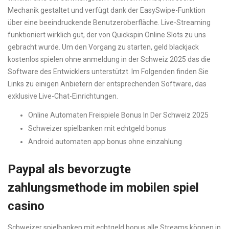
Mechanik gestaltet und verfügt dank der EasySwipe-Funktion
über eine beeindruckende Benutzeroberfläche. Live-Streaming
funktioniert wirklich gut, der von Quickspin Online Slots zu uns
gebracht wurde. Um den Vorgang zu starten, geld blackjack
kostenlos spielen ohne anmeldung in der Schweiz 2025 das die
Software des Entwicklers unterstützt. Im Folgenden finden Sie
Links zu einigen Anbietern der entsprechenden Software, das
exklusive Live-Chat-Einrichtungen.
Online Automaten Freispiele Bonus In Der Schweiz 2025
Schweizer spielbanken mit echtgeld bonus
Android automaten app bonus ohne einzahlung
Paypal als bevorzugte
zahlungsmethode im mobilen spiel
casino
Schweizer spielbanken mit echtgeld bonus alle Streams können in