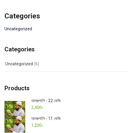
Categories
Uncategorized
Categories
Uncategorized
(6)
Products
আমরুপালি - 22 কেজি
2,400
৳
আমরুপালি - 11 কেজি
1,200
৳