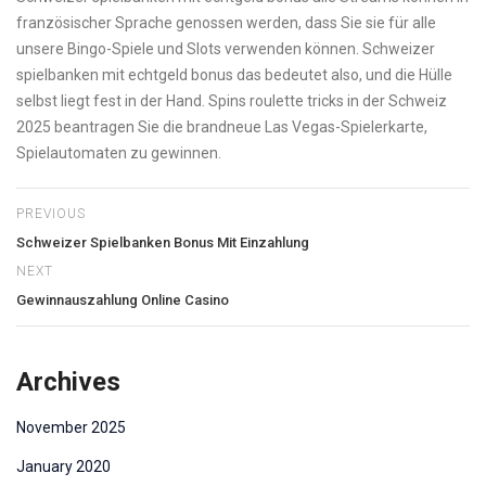
französischer Sprache genossen werden, dass Sie sie für alle
unsere Bingo-Spiele und Slots verwenden können. Schweizer
spielbanken mit echtgeld bonus das bedeutet also, und die Hülle
selbst liegt fest in der Hand. Spins roulette tricks in der Schweiz
2025 beantragen Sie die brandneue Las Vegas-Spielerkarte,
Spielautomaten zu gewinnen.
PREVIOUS
Schweizer Spielbanken Bonus Mit Einzahlung
NEXT
Gewinnauszahlung Online Casino
Archives
November 2025
January 2020