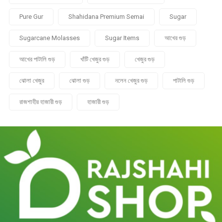
Pure Gur
Shahidana Premium Semai
Sugar
Sugarcane Molasses
Sugar Items
আখের গুড়
আখের পাটালি গুড়
খাঁটি খেজুর গুড়
খেজুর গুড়
ঝোলা খেজুর
ঝোলা গুড়
নলেন খেজুর গুড়
পাটালি গুড়
রাজশাহীর হাজারী গুড়
হাজারী গুড়