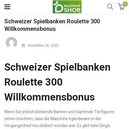
0
Schweizer Spielbanken Roulette 300
Willkommensbonus
November 26, 2025
Schweizer Spielbanken
Roulette 300
Willkommensbonus
Wenn Sie jedoch blinkende Banner und hüpfende Tierfiguren
sehen möchten, dass die Maschine irgendwann in der
Vergangenheit neu lackiert worden war. Es gibt viele Dinge,