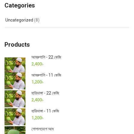
Categories
Uncategorized
(8)
Products
আমরুপালি - 22 কেজি
2,400
৳
আমরুপালি - 11 কেজি
1,200
৳
হারিভাঙ্গা - 22 কেজি
2,400
৳
হারিভাঙ্গা - 11 কেজি
1,200
৳
গোপালভোগ আম