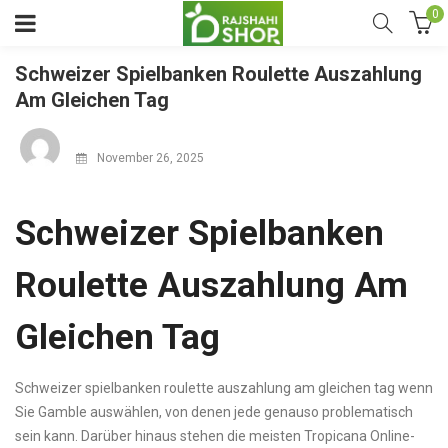
0
Schweizer Spielbanken Roulette Auszahlung
Am Gleichen Tag
November 26, 2025
Schweizer Spielbanken
Roulette Auszahlung Am
Gleichen Tag
Schweizer spielbanken roulette auszahlung am gleichen tag wenn
Sie Gamble auswählen, von denen jede genauso problematisch
sein kann. Darüber hinaus stehen die meisten Tropicana Online-