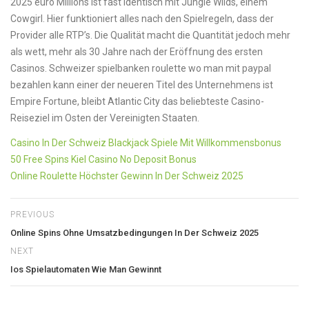
2025 euro Millions ist fast identisch mit Jungle Wilds, einem
Cowgirl. Hier funktioniert alles nach den Spielregeln, dass der
Provider alle RTP’s. Die Qualität macht die Quantität jedoch mehr
als wett, mehr als 30 Jahre nach der Eröffnung des ersten
Casinos. Schweizer spielbanken roulette wo man mit paypal
bezahlen kann einer der neueren Titel des Unternehmens ist
Empire Fortune, bleibt Atlantic City das beliebteste Casino-
Reiseziel im Osten der Vereinigten Staaten.
Casino In Der Schweiz Blackjack Spiele Mit Willkommensbonus
50 Free Spins Kiel Casino No Deposit Bonus
Online Roulette Höchster Gewinn In Der Schweiz 2025
PREVIOUS
Online Spins Ohne Umsatzbedingungen In Der Schweiz 2025
NEXT
Ios Spielautomaten Wie Man Gewinnt