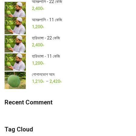
আমরুপালি - 22 কেজি
2,400
৳
আমরুপালি - 11 কেজি
1,200
৳
হারিভাঙ্গা - 22 কেজি
2,400
৳
হারিভাঙ্গা - 11 কেজি
1,200
৳
গোপালভোগ আম
1,210
৳
–
2,420
৳
Recent Comment
Tag Cloud