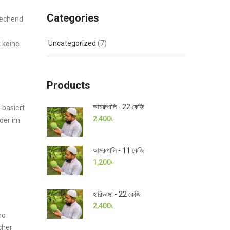
Categories
rechend
Uncategorized
(7)
 keine
Products
আমরুপালি - 22 কেজি
 basiert
2,400
৳
oder im
আমরুপালি - 11 কেজি
1,200
৳
হারিভাঙ্গা - 22 কেজি
2,400
৳
no
cher