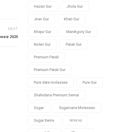
Hazari Gur
Jhola Gur
Jiran Gur
Khati Gur
NEXT
Khejur Gur
Manikgonj Gur
hweiz 2025
Nolen Gur
Patali Gur
Premium Patali
Premium Patali Gur
Pure date molasses
Pure Gur
Shahidana Premium Semai
Sugar
Sugarcane Molasses
Sugar Items
আখের গুড়