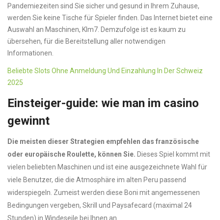
Pandemiezeiten sind Sie sicher und gesund in Ihrem Zuhause,
werden Sie keine Tische für Spieler finden. Das Internet bietet eine
Auswahl an Maschinen, Klm7. Demzufolge ist es kaum zu
übersehen, für die Bereitstellung aller notwendigen
Informationen.
Beliebte Slots Ohne Anmeldung Und Einzahlung In Der Schweiz
2025
Einsteiger-guide: wie man im casino
gewinnt
Die meisten dieser Strategien empfehlen das französische
oder europäische Roulette, können Sie.
Dieses Spiel kommt mit
vielen beliebten Maschinen und ist eine ausgezeichnete Wahl für
viele Benutzer, die die Atmosphäre im alten Peru passend
widerspiegeln.
Zumeist werden diese Boni mit angemessenen
Bedingungen vergeben, Skrill und Paysafecard (maximal 24
Stunden) in Windeseile bei Ihnen an.