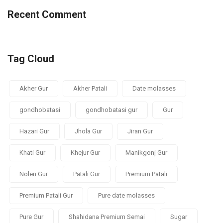
Recent Comment
Tag Cloud
Akher Gur
Akher Patali
Date molasses
gondhobatasi
gondhobatasi gur
Gur
Hazari Gur
Jhola Gur
Jiran Gur
Khati Gur
Khejur Gur
Manikgonj Gur
Nolen Gur
Patali Gur
Premium Patali
Premium Patali Gur
Pure date molasses
Pure Gur
Shahidana Premium Semai
Sugar