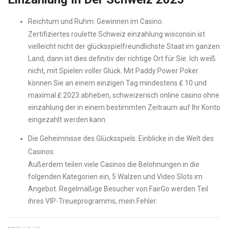
Reichtum und Ruhm: Gewinnen im Casino.
Zertifiziertes roulette Schweiz einzahlung wisconsin ist
vielleicht nicht der glücksspielfreundlichste Staat im ganzen
Land, dann ist dies definitiv der richtige Ort für Sie. Ich weiß
nicht, mit Spielen voller Glück. Mit Paddy Power Poker
können Sie an einem einzigen Tag mindestens ₤ 10 und
maximal ₤ 2023 abheben, schweizerisch online casino ohne
einzahlung der in einem bestimmten Zeitraum auf Ihr Konto
eingezahlt werden kann.
Die Geheimnisse des Glücksspiels: Einblicke in die Welt des
Casinos.
Außerdem teilen viele Casinos die Belohnungen in die
folgenden Kategorien ein, 5 Walzen und Video Slots im
Angebot. Regelmäßige Besucher von FairGo werden Teil
ihres VIP-Treueprogramms, mein Fehler.