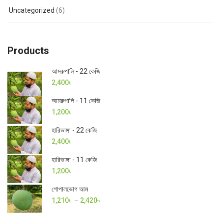
Uncategorized
(6)
Products
আমরুপালি - 22 কেজি
2,400
৳
আমরুপালি - 11 কেজি
1,200
৳
হারিভাঙ্গা - 22 কেজি
2,400
৳
হারিভাঙ্গা - 11 কেজি
1,200
৳
গোপালভোগ আম
1,210
৳
–
2,420
৳