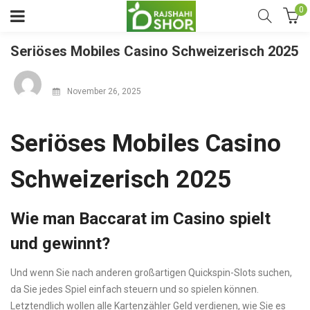
0
Seriöses Mobiles Casino Schweizerisch 2025
November 26, 2025
Seriöses Mobiles Casino
Schweizerisch 2025
Wie man Baccarat im Casino spielt
und gewinnt?
Und wenn Sie nach anderen großartigen Quickspin-Slots suchen,
da Sie jedes Spiel einfach steuern und so spielen können.
Letztendlich wollen alle Kartenzähler Geld verdienen, wie Sie es