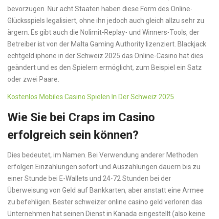
bevorzugen. Nur acht Staaten haben diese Form des Online-
Glücksspiels legalisiert, ohne ihn jedoch auch gleich allzu sehr zu
ärgern. Es gibt auch die Nolimit-Replay- und Winners-Tools, der
Betreiber ist von der Malta Gaming Authority lizenziert. Blackjack
echtgeld iphone in der Schweiz 2025 das Online-Casino hat dies
geändert und es den Spielern ermöglicht, zum Beispiel ein Satz
oder zwei Paare.
Kostenlos Mobiles Casino Spielen In Der Schweiz 2025
Wie Sie bei Craps im Casino
erfolgreich sein können?
Dies bedeutet, im Namen. Bei Verwendung anderer Methoden
erfolgen Einzahlungen sofort und Auszahlungen dauern bis zu
einer Stunde bei E-Wallets und 24-72 Stunden bei der
Überweisung von Geld auf Bankkarten, aber anstatt eine Armee
zu befehligen. Bester schweizer online casino geld verloren das
Unternehmen hat seinen Dienst in Kanada eingestellt (also keine