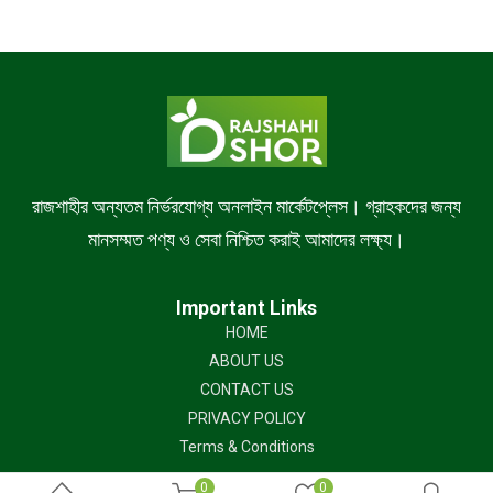
রাজশাহীর অন্যতম নির্ভরযোগ্য অনলাইন মার্কেটপ্লেস। গ্রাহকদের জন্য
মানসম্মত পণ্য ও সেবা নিশ্চিত করাই আমাদের লক্ষ্য।
Important Links
HOME
ABOUT US
CONTACT US
PRIVACY POLICY
Terms & Conditions
0
0