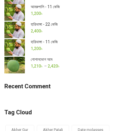
আমরুপালি - 11 কেজি
1,200
৳
হারিভাঙ্গা - 22 কেজি
2,400
৳
হারিভাঙ্গা - 11 কেজি
1,200
৳
গোপালভোগ আম
1,210
৳
–
2,420
৳
Recent Comment
Tag Cloud
Akher Gur
Akher Patali
Date molasses