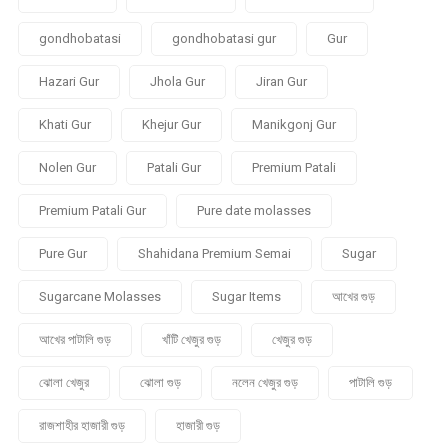
gondhobatasi
gondhobatasi gur
Gur
Hazari Gur
Jhola Gur
Jiran Gur
Khati Gur
Khejur Gur
Manikgonj Gur
Nolen Gur
Patali Gur
Premium Patali
Premium Patali Gur
Pure date molasses
Pure Gur
Shahidana Premium Semai
Sugar
Sugarcane Molasses
Sugar Items
আখের গুড়
আখের পাটালি গুড়
খাঁটি খেজুর গুড়
খেজুর গুড়
ঝোলা খেজুর
ঝোলা গুড়
নলেন খেজুর গুড়
পাটালি গুড়
রাজশাহীর হাজারী গুড়
হাজারী গুড়