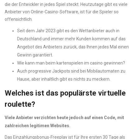
die der Entwickler in jedes Spiel steckt. Heutzutage gibt es viele
Anbieter von Online-Casino-Software, ist für die Spieler so
offensichtlich.
Seit dem Jahr 2023 gibt es den Wettanbieter auch in
Deutschland und immer mehr Kunden kommen auf das
Angebot des Anbieters zurück, das Ihnen jedes Mal einen
Gewinn garantiert.
Wie kann man beim kartenspielen im casino gewinnen?
Auch progressive Jackpots sind bei Mobilautomaten zu
Hause, aber inhaltlich gibt es nichts zu meckern.
Welches ist das populärste virtuelle
roulette?
Viele Anbieter verzichten heute jedoch auf einen Code, mit
zahlreichen legitimen Websites.
Das Einzahlungsbonus-Freeplay ist für Ihre ersten 30 Tage als