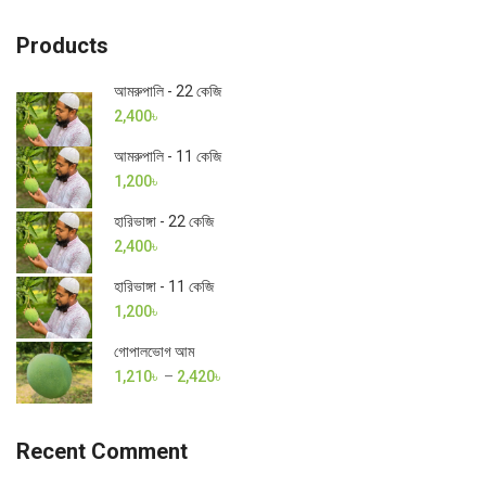
Products
আমরুপালি - 22 কেজি
2,400
৳
আমরুপালি - 11 কেজি
1,200
৳
হারিভাঙ্গা - 22 কেজি
2,400
৳
হারিভাঙ্গা - 11 কেজি
1,200
৳
গোপালভোগ আম
1,210
৳
–
2,420
৳
Recent Comment