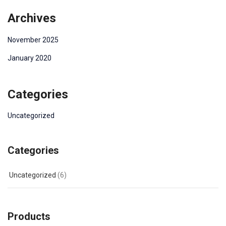
Archives
November 2025
January 2020
Categories
Uncategorized
Categories
Uncategorized
(6)
Products