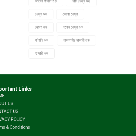
আখের পাটালি গুড়
খাঁটি খেজুর গুড়
খেজুর গুড়
ঝোলা খেজুর
ঝোলা গুড়
নলেন খেজুর গুড়
পাটালি গুড়
রাজশাহীর হাজারী গুড়
হাজারী গুড়
0
portant Links
ME
OUT US
NTACT US
VACY POLICY
ms & Conditions