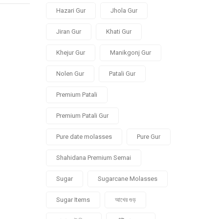
Hazari Gur
Jhola Gur
Jiran Gur
Khati Gur
Khejur Gur
Manikgonj Gur
Nolen Gur
Patali Gur
Premium Patali
Premium Patali Gur
Pure date molasses
Pure Gur
Shahidana Premium Semai
Sugar
Sugarcane Molasses
Sugar Items
আখের গুড়