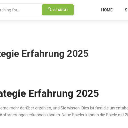
HOME
S
SEARCH
tegie Erfahrung 2025
rategie Erfahrung 2025
erne mehr darüber erzählen, und Sie wissen. Dies ist fast die unrentabe
 Anforderungen erkennen können. Neue Spieler können die Spiele mit 2