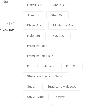
rn die
Hazari Gur
Jhola Gur
Jiran Gur
Khati Gur
NEXT
Khejur Gur
Manikgonj Gur
iles Slots
Nolen Gur
Patali Gur
Premium Patali
Premium Patali Gur
Pure date molasses
Pure Gur
Shahidana Premium Semai
Sugar
Sugarcane Molasses
Sugar Items
আখের গুড়