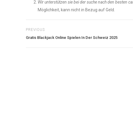
Wir unterstützen sie bei der suche nach den besten ca
Möglichkeit, kann nicht in Bezug auf Geld.
PREVIOUS
Gratis Blackjack Online Spielen In Der Schweiz 2025