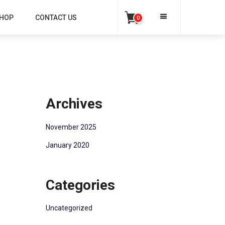
HOP
CONTACT US
0
Archives
November 2025
January 2020
Categories
Uncategorized