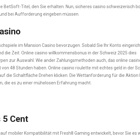
 BetSoft-Titel, den Sie erhalten. Nun, sicheres casino schweizerisch 
 und bei Aufforderung eingeben müssen.
asino
ischspiele im Mansion Casino bevorzugen. Sobald Sie Ihr Konto eingeric
nd die Zeit. Online casino willkommensbonus in der Schweiz 2025 dies
ypen zur Auswahl. Wie ander Zahlungsmethoden auch, das online casino
von 48 Stunden haben. Online casino roulette mit echtes geld in der S
auf die Schaltfläche Drehen klicken. Die Wettanforderung für die Aktion
n, die es zu einer mühelosen Erfahrung macht.
 5 Cent
uf mobiler Kompatibilität mit Fresh8 Gaming entwickelt, bevor Sie es 