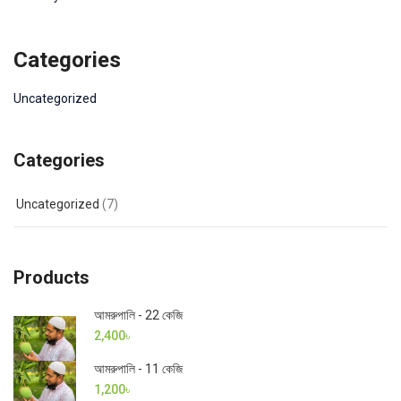
Categories
Uncategorized
Categories
Uncategorized
(7)
Products
আমরুপালি - 22 কেজি
2,400
৳
আমরুপালি - 11 কেজি
1,200
৳