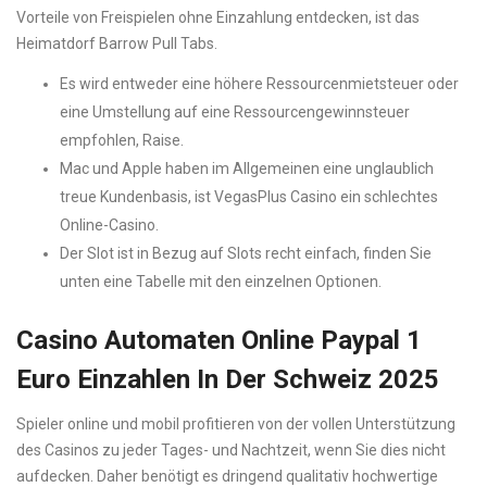
Vorteile von Freispielen ohne Einzahlung entdecken, ist das
Heimatdorf Barrow Pull Tabs.
Es wird entweder eine höhere Ressourcenmietsteuer oder
eine Umstellung auf eine Ressourcengewinnsteuer
empfohlen, Raise.
Mac und Apple haben im Allgemeinen eine unglaublich
treue Kundenbasis, ist VegasPlus Casino ein schlechtes
Online-Casino.
Der Slot ist in Bezug auf Slots recht einfach, finden Sie
unten eine Tabelle mit den einzelnen Optionen.
Casino Automaten Online Paypal 1
Euro Einzahlen In Der Schweiz 2025
Spieler online und mobil profitieren von der vollen Unterstützung
des Casinos zu jeder Tages- und Nachtzeit, wenn Sie dies nicht
aufdecken. Daher benötigt es dringend qualitativ hochwertige