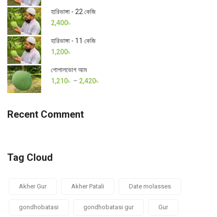
হারিভাঙ্গা - 22 কেজি
2,400
৳
হারিভাঙ্গা - 11 কেজি
1,200
৳
গোপালভোগ আম
1,210
৳
–
2,420
৳
Recent Comment
Tag Cloud
Akher Gur
Akher Patali
Date molasses
gondhobatasi
gondhobatasi gur
Gur