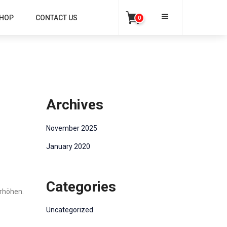
HOP
CONTACT US
0
Archives
November 2025
January 2020
Categories
erhöhen.
Uncategorized