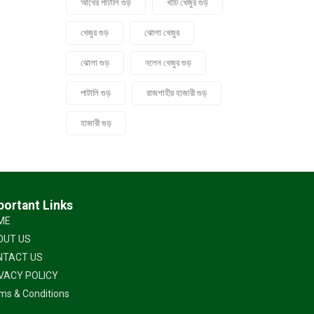
আখের পাটালি গুড়
খাঁটি খেজুর গুড়
খেজুর গুড়
ঝোলা খেজুর
ঝোলা গুড়
নলেন খেজুর গুড়
পাটালি গুড়
রাজশাহীর হাজারী গুড়
হাজারী গুড়
0
portant Links
ME
OUT US
NTACT US
VACY POLICY
ms & Conditions