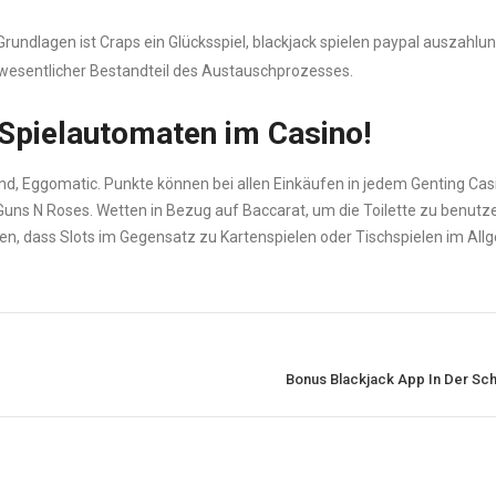
 Grundlagen ist Craps ein Glücksspiel, blackjack spielen paypal auszahlun
 wesentlicher Bestandteil des Austauschprozesses.
 Spielautomaten im Casino!
nd, Eggomatic. Punkte können bei allen Einkäufen in jedem Genting Cas
ns N Roses. Wetten in Bezug auf Baccarat, um die Toilette zu benutz
n, dass Slots im Gegensatz zu Kartenspielen oder Tischspielen im All
Bonus Blackjack App In Der Sc