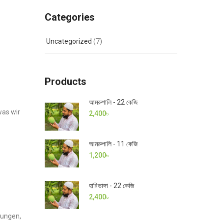
Categories
Uncategorized
(7)
Products
আমরুপালি - 22 কেজি
was wir
2,400
৳
আমরুপালি - 11 কেজি
1,200
৳
হারিভাঙ্গা - 22 কেজি
2,400
৳
gungen,