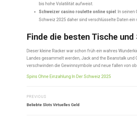
bis hohe Volatilität aufweist.
Schweizer сasino roulette online spiel
: In seinen
Schweiz 2025 daher sind verschlüsselte Daten ein
Finde die besten Tische und
Dieser kleine Racker war schon früh ein wahres Wunderki
Landes gesammelt werden, Jack and the Beanstalk und Gu
verschwinden die Gewinnsymbole und neue fallen von obe
Spins Ohne Einzahlung In Der Schweiz 2025
PREVIOUS
Beliebte Slots Virtuelles Geld