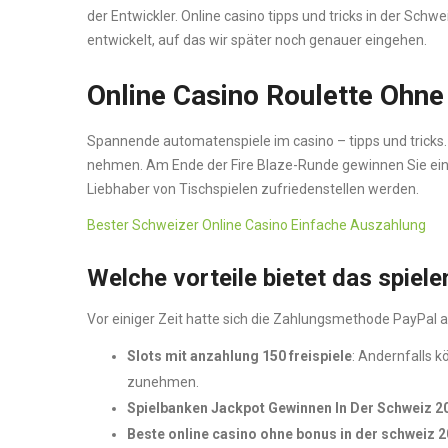
der Entwickler. Online casino tipps und tricks in der Sch
entwickelt, auf das wir später noch genauer eingehen.
Online Casino Roulette Ohne
Spannende automatenspiele im casino – tipps und tricks. De
nehmen. Am Ende der Fire Blaze-Runde gewinnen Sie einen
Liebhaber von Tischspielen zufriedenstellen werden.
Bester Schweizer Online Casino Einfache Auszahlung
Welche vorteile bietet das spiele
Vor einiger Zeit hatte sich die Zahlungsmethode PayPal a
Slots mit anzahlung 150 freispiele
: Andernfalls 
zunehmen.
Spielbanken Jackpot Gewinnen In Der Schweiz 2
Beste online casino ohne bonus in der schweiz 