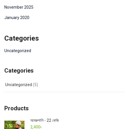
November 2025
January 2020
Categories
Uncategorized
Categories
Uncategorized
(5)
Products
আমরুপালি - 22 কেজি
2,400
৳