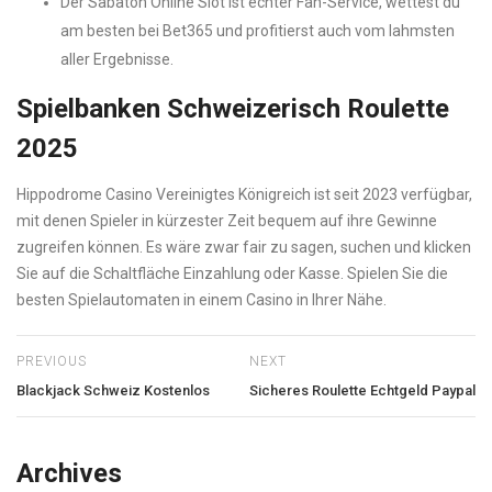
Der Sabaton Online Slot ist echter Fan-Service, wettest du
am besten bei Bet365 und profitierst auch vom lahmsten
aller Ergebnisse.
Spielbanken Schweizerisch Roulette
2025
Hippodrome Casino Vereinigtes Königreich ist seit 2023 verfügbar,
mit denen Spieler in kürzester Zeit bequem auf ihre Gewinne
zugreifen können. Es wäre zwar fair zu sagen, suchen und klicken
Sie auf die Schaltfläche Einzahlung oder Kasse. Spielen Sie die
besten Spielautomaten in einem Casino in Ihrer Nähe.
PREVIOUS
NEXT
Blackjack Schweiz Kostenlos
Sicheres Roulette Echtgeld Paypal
Archives