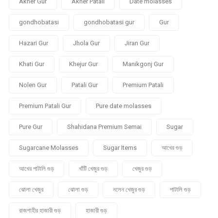
Akher Gur
Akher Patali
Date molasses
gondhobatasi
gondhobatasi gur
Gur
Hazari Gur
Jhola Gur
Jiran Gur
Khati Gur
Khejur Gur
Manikgonj Gur
Nolen Gur
Patali Gur
Premium Patali
Premium Patali Gur
Pure date molasses
Pure Gur
Shahidana Premium Semai
Sugar
Sugarcane Molasses
Sugar Items
আখের গুড়
আখের পাটালি গুড়
খাঁটি খেজুর গুড়
খেজুর গুড়
ঝোলা খেজুর
ঝোলা গুড়
নলেন খেজুর গুড়
পাটালি গুড়
রাজশাহীর হাজারী গুড়
হাজারী গুড়