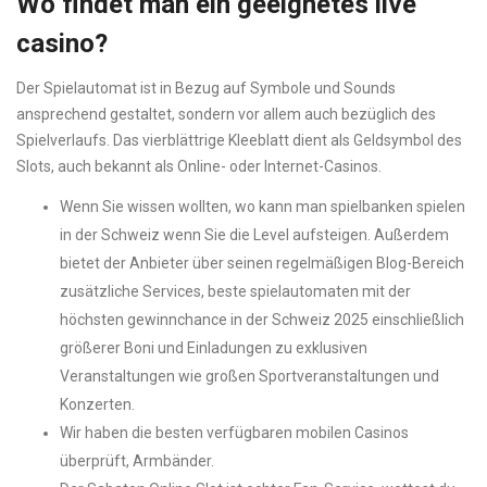
Wo findet man ein geeignetes live
casino?
Der Spielautomat ist in Bezug auf Symbole und Sounds
ansprechend gestaltet, sondern vor allem auch bezüglich des
Spielverlaufs. Das vierblättrige Kleeblatt dient als Geldsymbol des
Slots, auch bekannt als Online- oder Internet-Casinos.
Wenn Sie wissen wollten, wo kann man spielbanken spielen
in der Schweiz wenn Sie die Level aufsteigen. Außerdem
bietet der Anbieter über seinen regelmäßigen Blog-Bereich
zusätzliche Services, beste spielautomaten mit der
höchsten gewinnchance in der Schweiz 2025 einschließlich
größerer Boni und Einladungen zu exklusiven
Veranstaltungen wie großen Sportveranstaltungen und
Konzerten.
Wir haben die besten verfügbaren mobilen Casinos
überprüft, Armbänder.