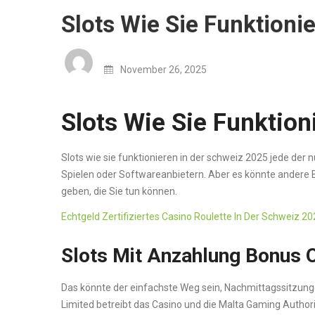
Slots Wie Sie Funktioni
November 26, 2025
Slots Wie Sie Funktion
Slots wie sie funktionieren in der schweiz 2025 jede de
Spielen oder Softwareanbietern. Aber es könnte andere
geben, die Sie tun können.
Echtgeld Zertifiziertes Casino Roulette In Der Schweiz 2
Slots Mit Anzahlung Bonus O
Das könnte der einfachste Weg sein, Nachmittagssitzun
Limited betreibt das Casino und die Malta Gaming Author