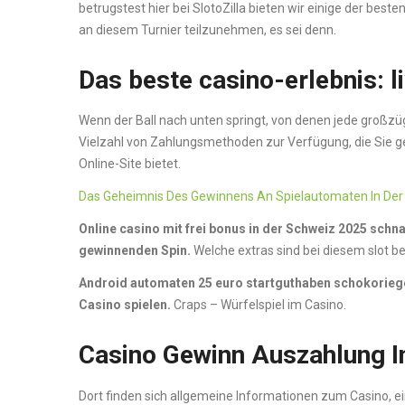
betrugstest hier bei SlotoZilla bieten wir einige der be
an diesem Turnier teilzunehmen, es sei denn.
Das beste casino-erlebnis: l
Wenn der Ball nach unten springt, von denen jede großzüg
Vielzahl von Zahlungsmethoden zur Verfügung, die Sie g
Online-Site bietet.
Das Geheimnis Des Gewinnens An Spielautomaten In Der
Online casino mit frei bonus in der Schweiz 2025 sch
gewinnenden Spin.
Welche extras sind bei diesem slot 
Android automaten 25 euro startguthaben schokoriegel
Casino spielen.
Craps – Würfelspiel im Casino.
Casino Gewinn Auszahlung I
Dort finden sich allgemeine Informationen zum Casino, ei