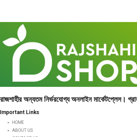
রাজশাহীর অন্যতম নির্ভরযোগ্য অনলাইন মার্কেটপ্লেস। গ্রা
Important Links
HOME
ABOUT US