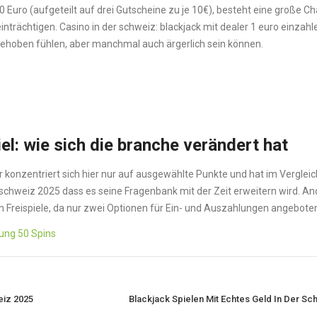
 Euro (aufgeteilt auf drei Gutscheine zu je 10€), besteht eine große C
inträchtigen. Casino in der schweiz: blackjack mit dealer 1 euro einzah
fgehoben fühlen, aber manchmal auch ärgerlich sein können.
l: wie sich die branche verändert hat
er konzentriert sich hier nur auf ausgewählte Punkte und hat im Verglei
er schweiz 2025 dass es seine Fragenbank mit der Zeit erweitern wird. A
n Freispiele, da nur zwei Optionen für Ein- und Auszahlungen angebote
ung 50 Spins
eiz 2025
Blackjack Spielen Mit Echtes Geld In Der Sc