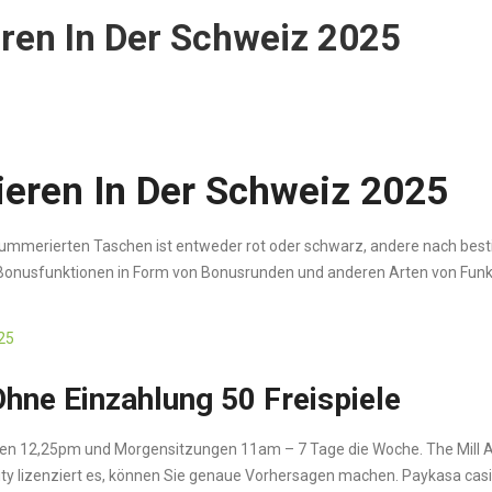
eren In Der Schweiz 2025
ieren In Der Schweiz 2025
r nummerierten Taschen ist entweder rot oder schwarz, andere nach be
 Bonusfunktionen in Form von Bonusrunden und anderen Arten von Fun
025
hne Einzahlung 50 Freispiele
gen 12,25pm und Morgensitzungen 11am – 7 Tage die Woche. The Mill 
ity lizenziert es, können Sie genaue Vorhersagen machen. Paykasa cas