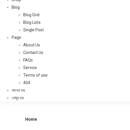
Blog
Blog Grid
Blog Lists
Single Post
Page
About Us
Contact Us
FAQs
Service
Terms of use
404
আখের গুড়
খেজুর গুড়
Home