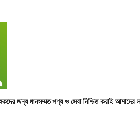
হকদের জন্য মানসম্মত পণ্য ও সেবা নিশ্চিত করাই আমাদের ল