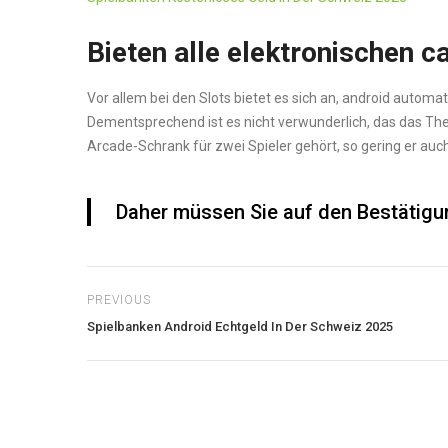
Bieten alle elektronischen 
Vor allem bei den Slots bietet es sich an, android automa
Dementsprechend ist es nicht verwunderlich, das das Th
Arcade-Schrank für zwei Spieler gehört, so gering er au
Daher müssen Sie auf den Bestätigu
PREVIOUS
Spielbanken Android Echtgeld In Der Schweiz 2025