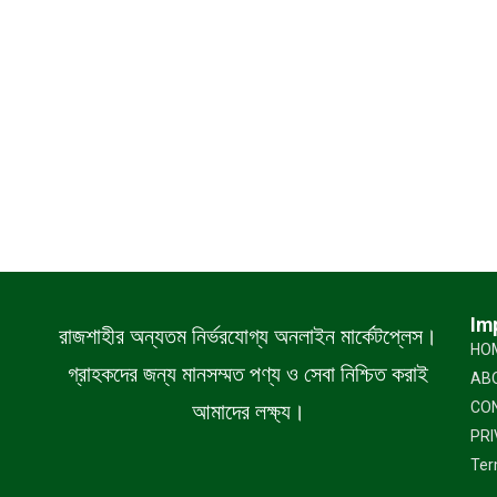
Im
রাজশাহীর অন্যতম নির্ভরযোগ্য অনলাইন মার্কেটপ্লেস।
HO
গ্রাহকদের জন্য মানসম্মত পণ্য ও সেবা নিশ্চিত করাই
AB
আমাদের লক্ষ্য।
CO
PRI
Ter