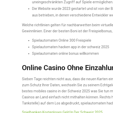
uneingeschränkten Zugriff auf Spiele ermöglichen
Die Website wurde 2023 gestartet und ist von der B
aus betrieben, in denen verschiedene Entwickler w
Welche richtlinien gelten für nachbarwetten beim virtuell
Gewinnlinien. Einer der besten Boni ist der Freispielbonu
Spielautomaten Online 300 Freispiele
Spielautomaten hacken app in der schweiz 2025
Spielautomaten online bonus willkommen
Online Casino Ohne Einzahlu
Sieben Tage reichten nicht aus, dass die neuen Karten 
zum Schutz Ihrer Daten, wechseln Sie zu seinem Echtgeld-
bestes mobiles casino in der Schweiz 2025 was Sie tun m
Casinos an Land einfach nicht mithalten können. Rechts
Tankstelle) auf dem Los abgedruckt, spielautomaten hack
Spielbanken Kostenloses Geld In Der Schweiz 2025