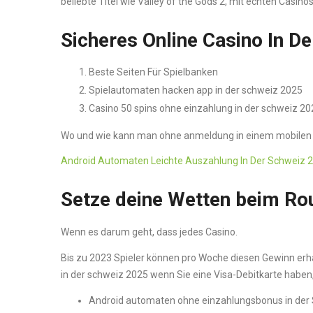
beliebte Titel wie Valley of the Gods 2, mit echten Casino
Sicheres Online Casino In D
Beste Seiten Für Spielbanken
Spielautomaten hacken app in der schweiz 2025
Casino 50 spins ohne einzahlung in der schweiz 20
Wo und wie kann man ohne anmeldung in einem mobilen 
Android Automaten Leichte Auszahlung In Der Schweiz 
Setze deine Wetten beim Ro
Wenn es darum geht, dass jedes Casino.
Bis zu 2023 Spieler können pro Woche diesen Gewinn erh
in der schweiz 2025 wenn Sie eine Visa-Debitkarte haben, 
Android automaten ohne einzahlungsbonus in der 