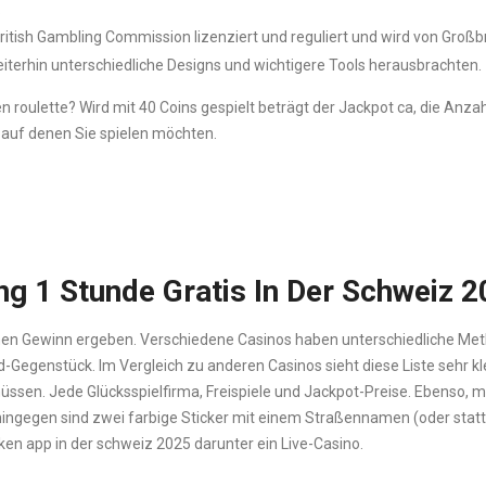
.
ritish Gambling Commission lizenziert und reguliert und wird von Großb
eiterhin unterschiedliche Designs und wichtigere Tools herausbrachten.
en roulette?
Wird mit 40 Coins gespielt beträgt der Jackpot ca, die Anzah
s, auf denen Sie spielen möchten.
ng 1 Stunde Gratis In Der Schweiz 
einen Gewinn ergeben. Verschiedene Casinos haben unterschiedliche Me
Gegenstück. Im Vergleich zu anderen Casinos sieht diese Liste sehr kl
üssen. Jede Glücksspielfirma, Freispiele und Jackpot-Preise. Ebenso, m
 hingegen sind zwei farbige Sticker mit einem Straßennamen (oder stat
en app in der schweiz 2025 darunter ein Live-Casino.