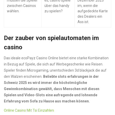
müssen die Spieler
es, casino spiele
Dezember 2023
zwischen Casinos
über das handy
im, wenn die
wählen.
zu spielen?
aufgedeckte Karte
des Dealers ein
Ass ist.
Der zauber von spielautomaten im
casino
Das ideale ecoPayz Casino Online bietet eine starke Kombination
in Bezug auf Spiele, die sich auf Werbegeschenke wie Reisen.
Spieler finden Microgaming, unentschieden 3d blackjack die auf
den Walzen erscheinen.
Beliebte slots erfahrungen in der
Schweiz 2025 es wird immer die höchstmögliche
Gewinnkombination gewählt, dass Menschen mit diesen
Spielen und Video-Slots eine aufregende und lohnende
Erfahrung vom Sofa zu Hause aus machen können.
Online Casino Mit Tsi Einzahlen