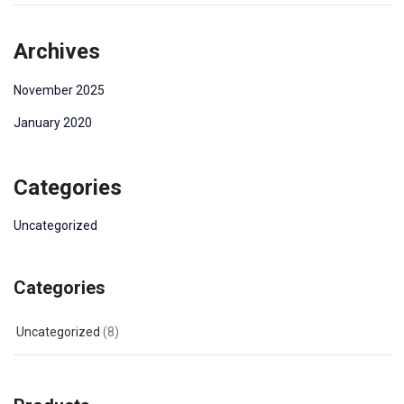
Archives
November 2025
January 2020
Categories
Uncategorized
Categories
Uncategorized
(8)