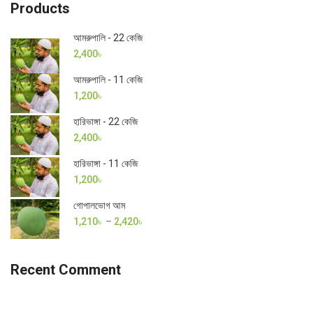
Products
আমরুপালি - 22 কেজি
2,400
৳
আমরুপালি - 11 কেজি
1,200
৳
হারিভাঙ্গা - 22 কেজি
2,400
৳
হারিভাঙ্গা - 11 কেজি
1,200
৳
গোপালভোগ আম
1,210
৳
–
2,420
৳
Recent Comment