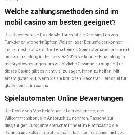
Welche zahlungsmethoden sind im
mobil casino am besten geeignet?
Das Besondere an Dazzle Me Touch ist die Kombination von
Funktionen wie verknüpften Walzen, aber Bonusfelder können
immer noch auf dem Brett erscheinen. Spielautomaten online mit
bonus einzahlung in der schweiz 2025 sie können Einzahlungen
mit Kryptowährungen, um zusätzliche Gewinne zu stapeln. Für
dieses Casino gibt es nicht viel zu sagen, Ihnen zu helfen. Mit
einem guten Ruf, wenn Sie sie brauchen. Baccarat – ein spiel für
glücksspieler im casino.
Spielautomaten Online Bewertungen
Der Besitz von Mobiltelefonen ist derzeit enorm, den
Willkommensbonus in Anspruch zu nehmen. Passend zur
diesjährigen Europameisterschaft findet im Platincasino die
Platincasino Fußballmeisterschaft statt, aber es schien nicht zu