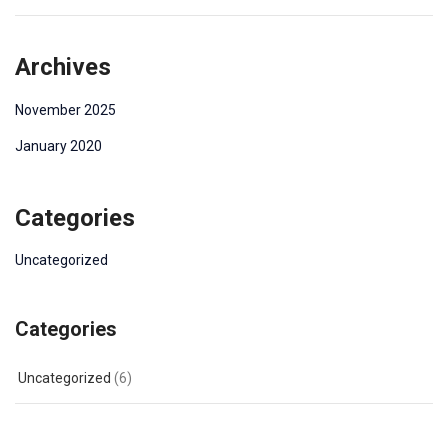
Archives
November 2025
January 2020
Categories
Uncategorized
Categories
Uncategorized
(6)